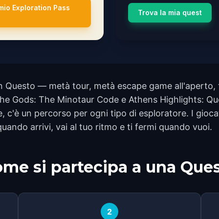
 mio Exploration Pass
Trova la mia quest
 Questo — metà tour, metà escape game all'aperto, tu
r the Gods: The Minotaur Code e Athens Highlights: Qu
e, c'è un percorso per ogni tipo di esploratore. I gioca
quando arrivi, vai al tuo ritmo e ti fermi quando vuoi.
me si partecipa a una Que
2