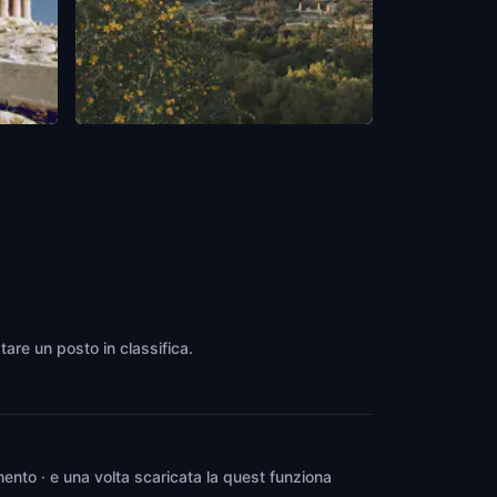
Areopagus Hill
Athens
,
Greece
tare un posto in classifica.
ento · e una volta scaricata la quest funziona