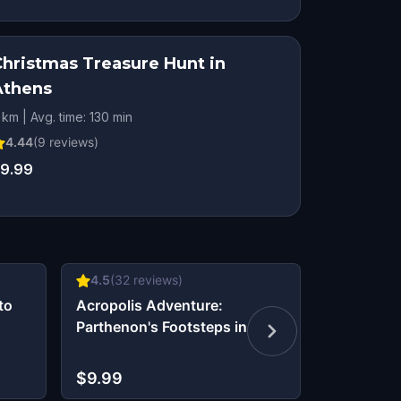
Christmas Treasure Hunt in
Athens
 km | Avg. time: 130 min
4.44
(
9
reviews)
9.99
4.5
(
32
reviews)
4.59
(
34
r
to
Acropolis Adventure:
Discoverin
Parthenon's Footsteps in
of Athens
Ancient Athens
$9.99
$9.99