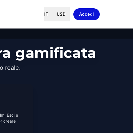
IT
USD
Accedi
ra gamificata
o reale.
lm. Esci e
r creare