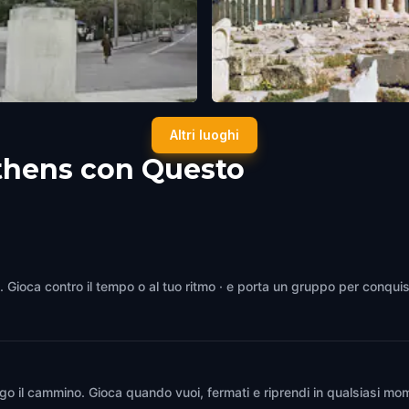
iscus Thrower (Diskobolos)
The Parthenon
Altri luoghi
,
Greece
Athens
,
Greece
thens con Questo
s. Gioca contro il tempo o al tuo ritmo · e porta un gruppo per conquis
go il cammino. Gioca quando vuoi, fermati e riprendi in qualsiasi mom