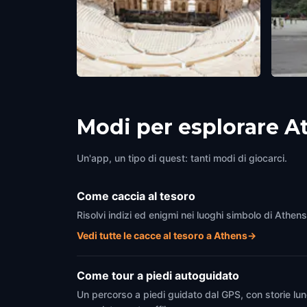
Odeon of Herodes Atticus
The D
Athens
,
Greece
Athens
Modi per esplorare A
Un'app, un tipo di quest: tanti modi di giocarci.
Come caccia al tesoro
Risolvi indizi ed enigmi nei luoghi simbolo di Athen
Vedi tutte le cacce al tesoro a Athens
→
Come tour a piedi autoguidato
Un percorso a piedi guidato dal GPS, con storie lun