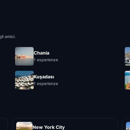
li amici.
Chania
1
esperienze
Kuşadası
1
esperienze
New York City