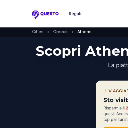
Regali
Questo
Cities
>
Greece
>
Athens
Scopri Athen
La piat
IL VIAGGI
Sto vis
Risparmia il
quest. Acces
top per turist