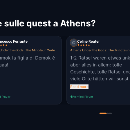
 sulle quest a Athens?
ncesco Ferrante
Celine Reuter
Under the Gods: The Minotaur Code
Athens Under the Gods: The Minotaur
mok la figlia di Demok è
1-2 Rätsel waren etwas unk
aaa!
aber alles in allem: tolle
Geschichte, tolle Rätsel un
viele Orte hätten wir sonst
gesehen
Read more
d Player
Verified Player