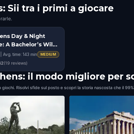
Sii tra i primi a giocare
rarle.
ens Day & Night
e: A Bachelor’s Wild
se
| Avg. time: 143 min
MEDIUM
42
(
19
reviews)
thens: il modo migliore per 
 giochi. Risolvi sfide sul posto e scopri la storia nascosta che il 99%