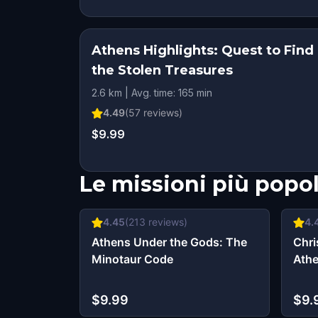
Athens Highlights: Quest to Find
the Stolen Treasures
2.6 km | Avg. time: 165 min
4.49
(
57
reviews)
$9.99
Le missioni più popol
4.45
(
213
reviews)
4.
Athens Under the Gods: The
Chri
Minotaur Code
Ath
$9.99
$9.