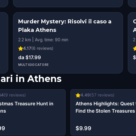
Murder Mystery: Risolvi il caso a
Plaka Athens
2.2 km | Avg. time: 90 min
2
4.17
(
6
reviews)
da $17.99
$
MULTIGIOCATORE
ari in
Athens
44
(
9
reviews)
4.49
(
57
reviews)
stmas Treasure Hunt in
Athens Highlights: Quest 
ens
Find the Stolen Treasures
99
$9.99