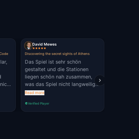
David Mewes
Allan
 Code
Discovering the secret sights of Athens
Discovering the
lar,
Das Spiel ist sehr schön
Great and 
gestaltet und die Stationen
and Monast
d
liegen schön nah zusammen,
 nicht
was das Spiel nicht langweilig
macht. Allerdings fehlen noch
Read more
geschichtliche Erläuterungen zu
Verified Player
Verified Player
den Stationen, nach dem Lösen
der Rätsel. Daumen hoch.