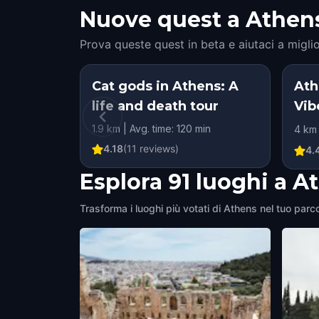
Nuove quest a Athens: 
Prova queste quest in beta e aiutaci a miglio
Cat gods in Athens: A
Ath
life and death tour
Vib
Cha
1.9 km | Avg. time: 120 min
4 km 
4.18
(
11
reviews)
4.
Esplora 91 luoghi a A
Trasforma i luoghi più votati di Athens nel tuo parco