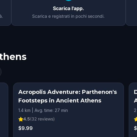
Scarica l'app.
à.
Scarica e registrati in pochi secondi.
thens
Acropolis Adventure: Parthenon's
D
Footsteps in Ancient Athens
1.4 km | Avg. time: 27 min
2
4.5
(
32
reviews)
$9.99
$