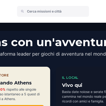
s con un'avventu
taforma leader per giochi di avventura nel mond
ATORE
IL LOCAL
itando Athens
Vivo qui
20%
rispetto alle singole
Basta date noiose e serate fi
so istantaneo a 5 quest di
cammina nel mondo reale pe
i a Athens.
ricordi con amici e famiglia.