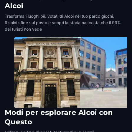
Alcoi
Trasforma i luoghi più votati di Alcoi nel tuo parco giochi.
Risolvi sfide sul posto e scopri la storia nascosta che il 99%
dei turisti non vede
Modi per esplorare Alcoi con
Money, Money, Money
La fábrica de los sueño
Questo
Alcoi
,
Spain
Alcoi
,
Spain