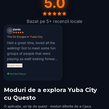
5.0
Bazat pe 5+ recenzii locale
danie
The Oz Escape in Yuba City
Had a great time, loved all the
walking! Got to meet some fun
groups of people that were
playing as well! looking forward
to the next one that comes to
Read more
Yuba City!!
Verified Player
Moduri de a explora Yuba City
cu Questo
O aplicație, un tip de quest · moduri diferite de a-l juca.