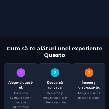
Cum să te alături unei experiențe
Questo
1
2
3
Alege-ți quest-
Descarcă
Începe și
ul.
aplicația.
distrează-te.
Găsește o
Descarcă și
Mergi la punctul
aventură care îți
înregistrează-te în
de start și joacă!
trezește
câteva secunde.
curiozitatea.