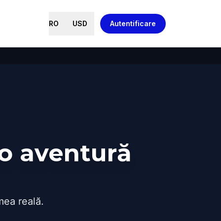
RO
USD
Autentificare
-o aventură
mea reală.