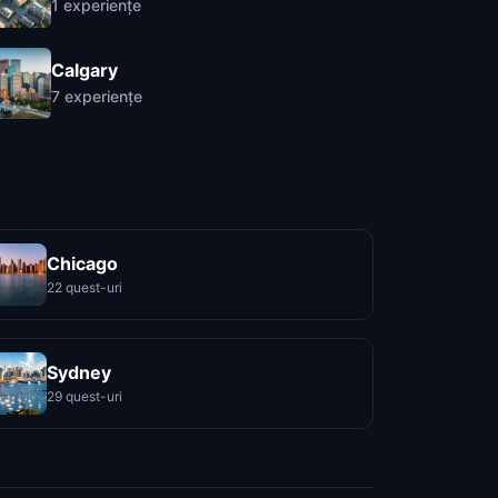
1
experiențe
Calgary
7
experiențe
Chicago
22 quest-uri
Sydney
29 quest-uri