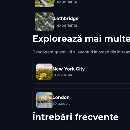
1
experiențe
Lethbridge
1
experiențe
Explorează mai multe
Descoperă quest-uri și aventuri în orașe din întrea
New York City
51 quest-uri
London
60 quest-uri
Întrebări frecvente