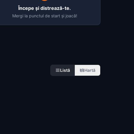
Începe și distrează-te.
Mergi la punctul de start și joacă!
Listă
Hartă