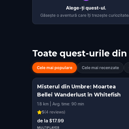
Alege-ți quest-ul.
Găsește o aventură care îți trezește curiozitate
Toate quest-urile din
Cele mai populare
Cele mai recenzate
Misterul din Umbre: Moartea
Bellei Wanderlust în Whitefish
1.8 km | Avg. time: 90 min
5
(
4
reviews)
de la $17.99
MULTIPLAYER