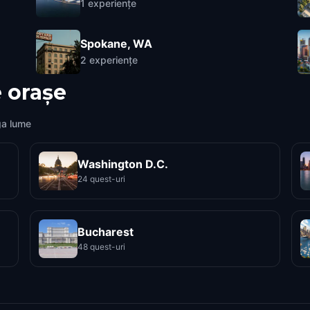
1
experiențe
Spokane, WA
2
experiențe
 orașe
ga lume
Washington D.C.
24 quest-uri
Bucharest
48 quest-uri