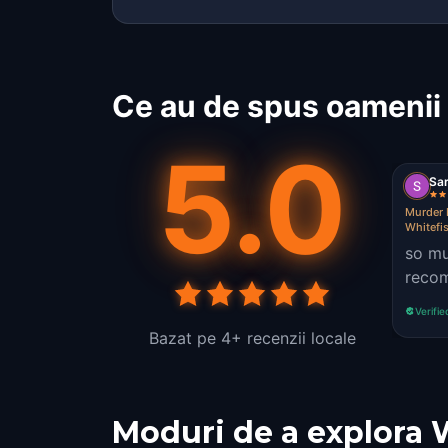
Ce au de spus oamenii 
5.0
Sa
Murder 
Whitefi
so mu
reco
Verifie
Bazat pe 4+ recenzii locale
Moduri de a explora 