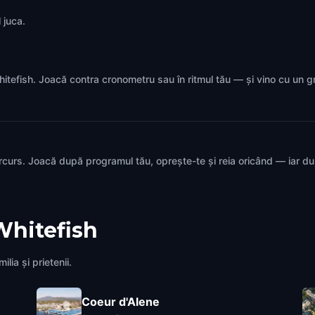
 juca.
 Whitefish. Joacă contra cronometru sau în ritmul tău — și vino cu un 
rcurs. Joacă după programul tău, oprește-te și reia oricând — iar d
Whitefish
lia și prietenii.
Coeur d'Alene