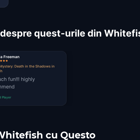
despre quest-urile din Whitef
ra Freeman
Mystery: Death in the Shadows in
sh
ch fun!!! highly
mmend
d Player
Whitefish cu Questo