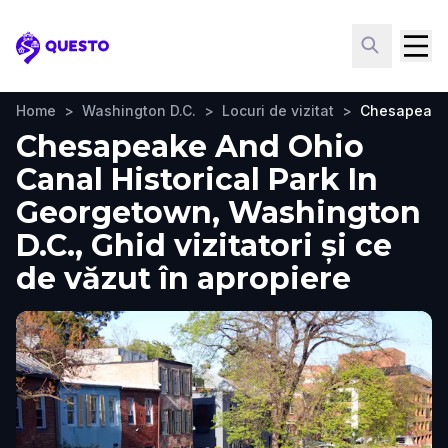
Questo
Home
>
Washington D.C.
>
Locuri de vizitat
>
Chesapeake 
Chesapeake And Ohio
Canal Historical Park In
Georgetown, Washington
D.C., Ghid vizitatori și ce
de văzut în apropiere