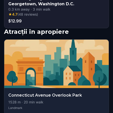
Georgetown, Washington D.C.
0.3
km away
·
3
min walk
★
4.7
(
48
reviews
)
$12.99
Atracții în apropiere
Connecticut Avenue Overlook Park
1528
m ·
20
min walk
Landmark