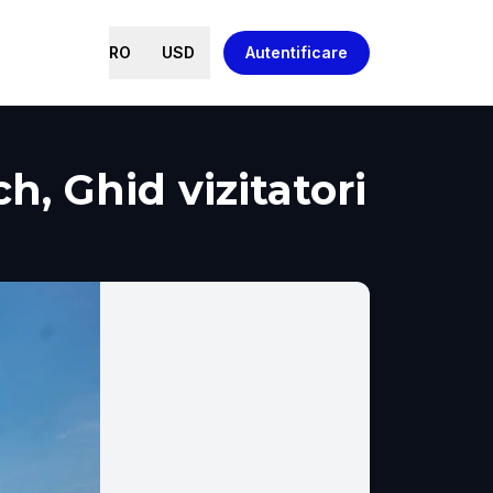
RO
USD
Autentificare
, Ghid vizitatori