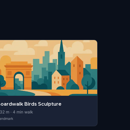
oardwalk Birds Sculpture
32
m ·
4
min walk
andmark