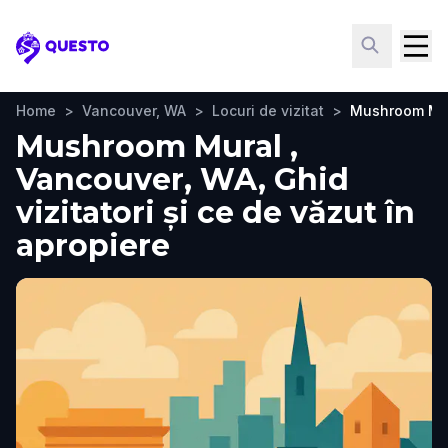
Questo
Home
>
Vancouver, WA
>
Locuri de vizitat
>
Mushroom Mu
Mushroom Mural ,
Vancouver, WA, Ghid
vizitatori și ce de văzut în
apropiere