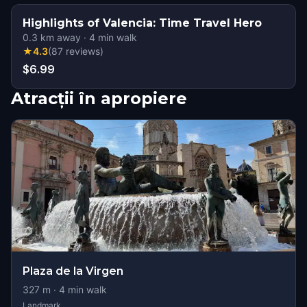
Highlights of Valencia: Time Travel Hero
0.3
km away
·
4
min walk
★
4.3
(
87
reviews
)
$6.99
Atracții în apropiere
Plaza de la Virgen
327
m ·
4
min walk
Landmark