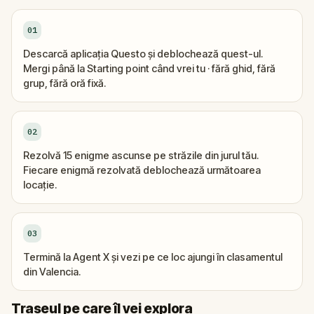
01
Descarcă aplicația Questo și deblochează quest-ul.
Mergi până la Starting point când vrei tu · fără ghid, fără
grup, fără oră fixă.
02
Rezolvă 15 enigme ascunse pe străzile din jurul tău.
Fiecare enigmă rezolvată deblochează următoarea
locație.
03
Termină la Agent X și vezi pe ce loc ajungi în clasamentul
din Valencia.
Sosire
Start
Traseul pe care îl vei explora