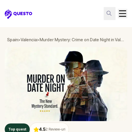
Questo
Spain
>
Valencia
>
Murder Mystery: Crime on Date Night in Valencia
4.5
Top quest
2
Review-uri