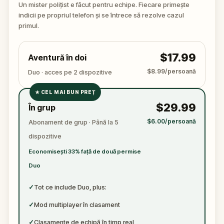
arguing with the victim? Or someone else hiding their
Un mister polițist e făcut pentru echipe. Fiecare primește
true identity among the dating profiles?
indicii pe propriul telefon și se întrece să rezolve cazul
🔎
Follow clues across the city, interrogate
primul.
suspects in real locations, and track the killer's
movements before they disappear for good.
$17.99
Aventură în doi
Bring your sharpest instincts—and your pen and
paper.
In 90 minutes, the trail will go cold.
$8.99/persoană
Duo · acces pe 2 dispozitive
Love was the reason you came. Justice is why you
★
CEL MAI BUN PREȚ
stay.
✓
$29.99
În grup
✓
$6.00/persoană
Abonament de grup · Până la 5
✓
dispozitive
✓
Economisești 33% față de două permise
Duo
✓
Tot ce include Duo, plus:
✓
Mod multiplayer în clasament
✓
Clasamente de echipă în timp real