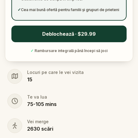
✓
Cea mai bună ofertă pentru familii și grupuri de prieteni
Deblochează · $29.99
✓
Rambursare integrală până începi să joci
Locuri pe care le vei vizita
15
Te va lua
75
-
105
mins
Vei merge
2630
scări