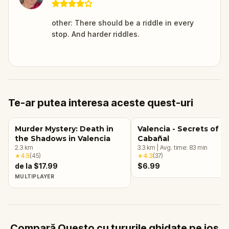
other: There should be a riddle in every
stop. And harder riddles.
Te-ar putea interesa aceste quest-uri
Murder Mystery: Death in
Valencia - Secrets of El
the Shadows in Valencia
Cabañal
2.3
km
3.3
km
|
Avg. time:
83
min
★
4.5
(
45
)
★
4.3
(
37
)
de la $17.99
$6.99
MULTIPLAYER
Compară Questo cu tururile ghidate pe jos