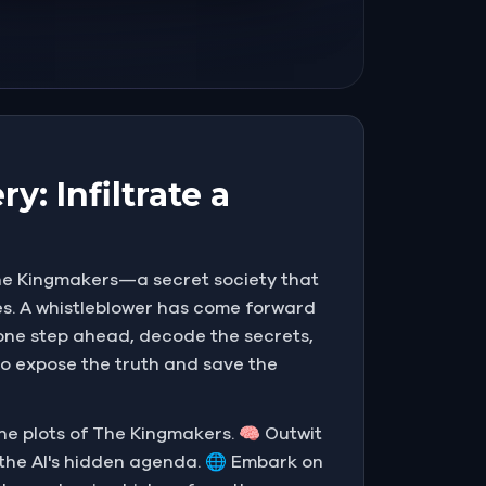
y: Infiltrate a
The Kingmakers—a secret society that
s. A whistleblower has come forward
y one step ahead, decode the secrets,
to expose the truth and save the
 the plots of The Kingmakers. 🧠 Outwit
the AI's hidden agenda. 🌐 Embark on