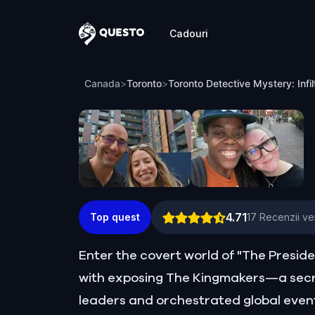
Cadouri
Questo
Toronto Detective Mystery: Infiltrate a 
Canada
>
Toronto
>
Toronto Detective Mystery: Infil
4.71
Top quest
17
Recenzii ver
Enter the covert world of "The Presid
with exposing The Kingmakers—a secr
leaders and orchestrated global event