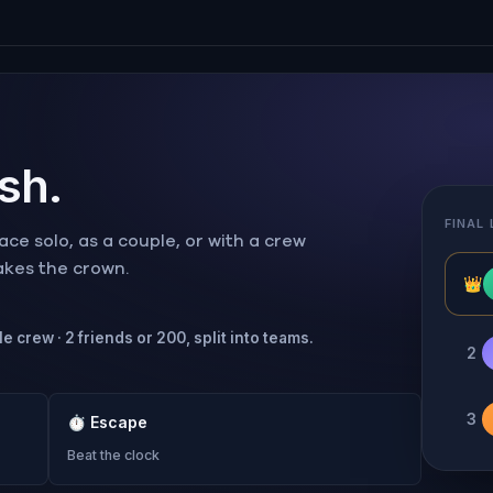
ish.
FINAL
ce solo, as a couple, or with a crew
takes the crown.
👑
e crew · 2 friends or 200, split into teams.
2
3
⏱
Escape
Beat the clock