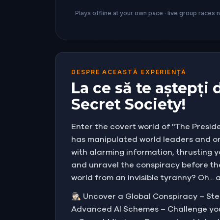
Plays offline at your own pace · live group races 
DESPRE ACEASTĂ EXPERIENȚĂ
La ce să te aștepți 
Secret Society!
Enter the covert world of "The Presi
has manipulated world leaders and or
with alarming information, thrusting 
and unravel the conspiracy before the
world from an invisible tyranny? Oh... 
🕵🏻‍♂️ Uncover a Global Conspiracy – S
Advanced AI Schemes – Challenge your