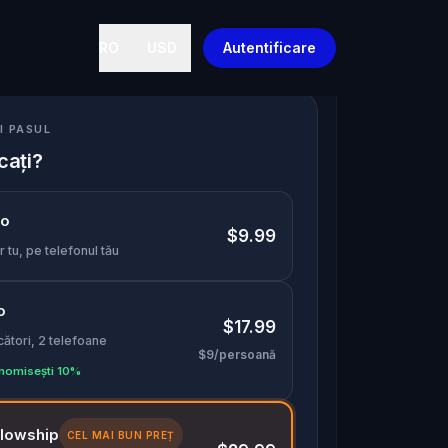
RO
USD
Autentificare
I PASUL
cați?
lo
$9.99
 tu, pe telefonul tău
o
$17.99
cători, 2 telefoane
$9/persoană
nomisești 10%
llowship
CEL MAI BUN PREȚ