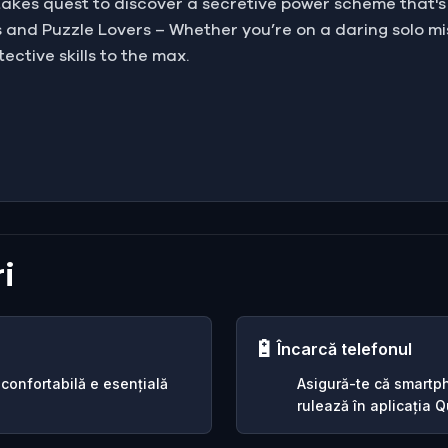
takes quest to discover a secretive power scheme that's
 and Puzzle Lovers – Whether you’re on a daring solo mis
ective skills to the max.
i
🔋
Încarcă telefonul
 confortabilă e esențială
Asigură-te că smartph
rulează în aplicația Qu