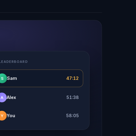
 LEADERBOARD
Sam
47:12
S
Alex
51:38
A
You
58:05
Y