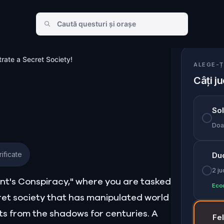
Secret Society!
trate a Secret Society!
ALEGE-Ț
Câți ju
So
Doar
ificate
Du
2 ju
ent's Conspiracy," where you are tasked
Eco
et society that has manipulated world
s from the shadows for centuries. A
Fe