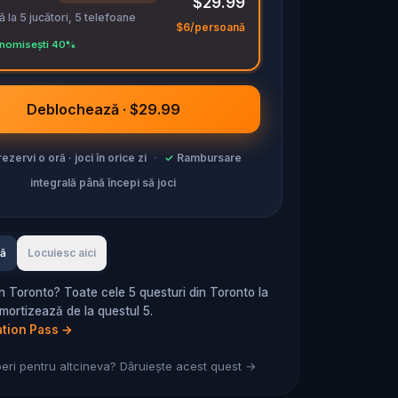
$29.99
 la 5 jucători, 5 telefoane
$6/persoană
nomisești 40%
Deblochează · $29.99
ezervi o oră · joci în orice zi
·
✓
Rambursare
integrală până începi să joci
tă
Locuiesc aici
în Toronto? Toate cele 5 questuri din Toronto la
mortizează de la questul 5.
ation Pass
→
ri pentru altcineva? Dăruiește acest quest →