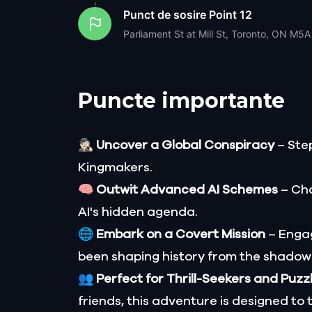
Punct de sosire
Point 12
Parliament St at Mill St, Toronto, ON M5
Puncte importante
🕵🏻‍♂️
Uncover a Global Conspiracy
– Step
Kingmakers.
🧠
Outwit Advanced AI Schemes
– Cha
AI's hidden agenda.
🌐
Embark on a Covert Mission
– Engag
been shaping history from the shadow
👥
Perfect for Thrill-Seekers and Puzz
friends, this adventure is designed to 