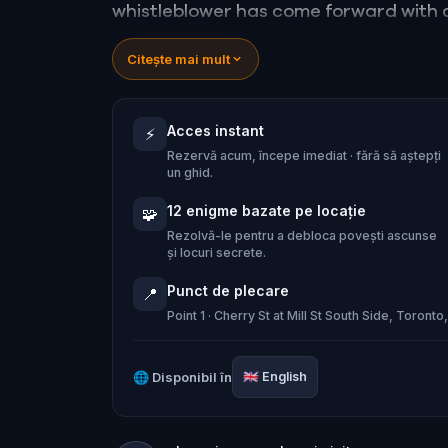
whistleblower has come forward with a
a high-stakes game of deceit.
Citește mai mult
Your mission: stay one step ahead, dec
conspiracy before their next grand sc
Acces instant
⚡
Will you be the one to expose the truth
Rezervă acum, începe imediat · fără să aștepți
tyranny?
un ghid.
Oh... and don't forget to say
thank yo
12 enigme bazate pe locație
🧩
Rezolvă-le pentru a debloca povești ascunse
și locuri secrete.
Punct de plecare
📍
Point 1 · Cherry St at Mill St South Side, Toro
🌐
Disponibil în
🇬🇧
English