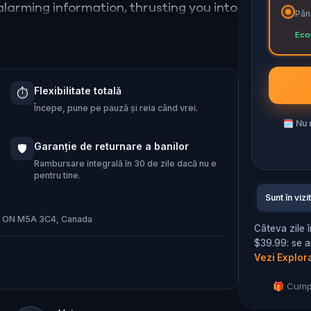
larming information, thrusting you into
Până
Eco
ode the secrets, and unravel the
heme is unleashed.
Flexibilitate totală
⏱️
 and save the world from an invisible
Începe, pune pe pauză și reia când vrei.
🗓
Nu r
u
...
Garanție de returnare a banilor
🛡️
Rambursare integrală în 30 de zile dacă nu e
pentru tine.
Sunt în vizi
nto, ON M5A 3C4, Canada
Câteva zile 
$39.99: se a
Vezi Explor
🎁 Cumpe