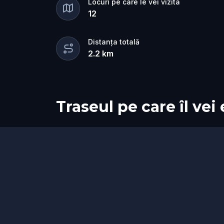
Locuri pe care le vei vizita
12
Distanța totală
2.2
km
Traseul pe care îl vei
Start
Sosire