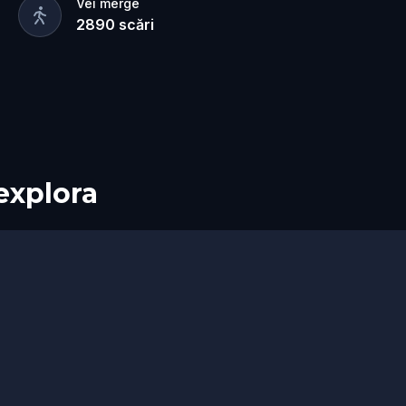
Vei merge
2890
scări
 explora