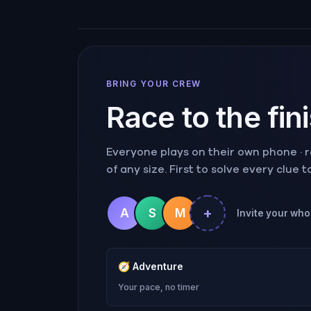
BRING YOUR CREW
Race to the fin
Everyone plays on their own phone · ra
of any size. First to solve every clue 
+
A
S
M
Invite your whol
🧭
Adventure
Your pace, no timer