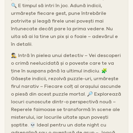
🔍 E timpul să intri în joc. Adună indicii,
urmărește fiecare gest, pune întrebările
potrivite și leagă firele unei povești mai
întunecate decât pare la prima vedere. Nu
uita să ai la tine un pix și o foaie – adevărul e
în detalii.
🕵️‍♂️ Intră în pielea unui detectiv – Vei descoperi
o crimă neelucidată și o poveste care te va
ține în suspans până la ultimul indiciu. 🧩
Găsește indicii, rezolvă puzzle-uri, urmărește
firul narativ – Fiecare colț al orașului ascunde
o piesă din acest puzzle mortal. 🔎 Explorează
locuri cunoscute dintr-o perspectivă nouă –
Reperele faimoase se transformă în scene ale
misterului, iar locurile uitate spun povești
șoptite. 💀 Ideal pentru un date night cu
adrenalină sau o aventură de grup – Joacă