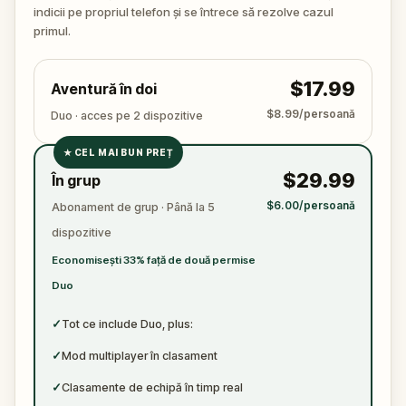
🔍 E timpul să intri în joc. Adună indicii, urmărește
indicii pe propriul telefon și se întrece să rezolve cazul
fiecare gest, pune întrebările potrivite și leagă firele
primul.
unei povești mai întunecate decât pare la prima
vedere. Nu uita să ai la tine un pix și o foaie –
$17.99
Aventură în doi
adevărul e în detalii.
$8.99/persoană
Duo · acces pe 2 dispozitive
★
CEL MAI BUN PREȚ
✓
$29.99
În grup
✓
$6.00/persoană
Abonament de grup · Până la 5
✓
dispozitive
✓
Economisești 33% față de două permise
Duo
✓
Tot ce include Duo, plus:
✓
Mod multiplayer în clasament
✓
Clasamente de echipă în timp real