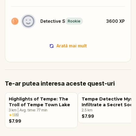
Detective S
3600
XP
Rookie
Arată mai mult
Te-ar putea interesa aceste quest-uri
Highlights of Tempe: The
Tempe Detective Myste
Troll of Tempe Town Lake
Infiltrate a Secret Soci
3
km
|
Avg. time:
77
min
2.5
km
★
5
(
6
)
$7.99
$7.99