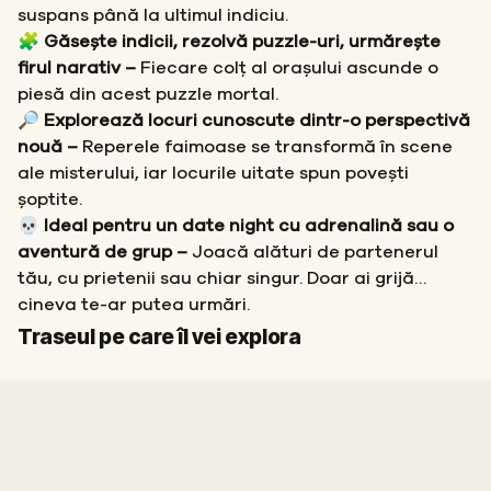
suspans până la ultimul indiciu.
🧩 Găsește indicii, rezolvă puzzle-uri, urmărește
firul narativ –
Fiecare colț al orașului ascunde o
piesă din acest puzzle mortal.
🔎 Explorează locuri cunoscute dintr-o perspectivă
nouă –
Reperele faimoase se transformă în scene
ale misterului, iar locurile uitate spun povești
șoptite.
💀 Ideal pentru un date night cu adrenalină sau o
aventură de grup –
Joacă alături de partenerul
tău, cu prietenii sau chiar singur. Doar ai grijă…
cineva te-ar putea urmări.
Start
Sosire
Traseul pe care îl vei explora