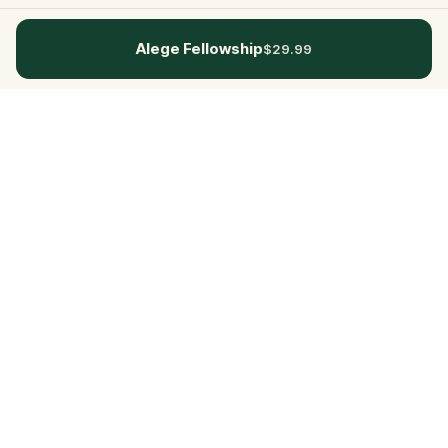
Alege Fellowship
$29.99
Questo
Într-o lume din ce în ce mai digitală,
Questo te readuce la ce e real. Quests-
urile noastre te invită să ieși afară, să te
conectezi cu oamenii și să creezi
amintiri de neuitat – oraș cu oraș.
Fiecare experiență este creată pentru a
fi trăită pe jos, jucată și simțită, de o