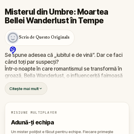
Misterul din Umbre: Moartea
Bellei Wanderlust în Tempe
Scris de Questo Originals
Se spune adesea că „iubitul e de vină”. Dar ce faci
când toți par suspecți?
Într-o noapte în care romantismul se transformă în
groază, Bella Wanderlust, o influenceriță faimoasă
pentru aventurile ei prin lume, este găsită moartă în
Citește mai mult
mijlocul unui tur de fantome. Ghidul? Nimeni altul
decât Percy Shadows, un personaj la fel de teatral
pe cât e de enigmatic.
Cine e criminalul? Walter, iubitul gelos și imprevizibil?
MISIUNE MULTIPLAYER
Percy, actorul pasionat de morbid și mistere? Sau
Adună-ți echipa
poate o altă prezență, bine ascunsă în umbrele
orașului?
Un mister polițist e făcut pentru echipe. Fiecare primește