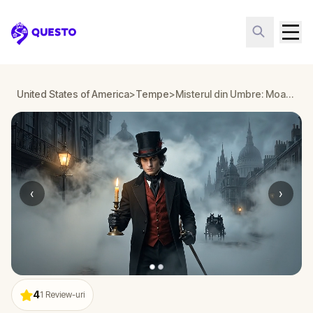
Questo
United States of America
>
Tempe
>
Misterul din Umbre: Moartea Bellei Wanderlust în Tempe
‹
›
4
1
Review-uri