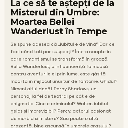
La ce să te aștepți de la
Misterul din Umbre:
Moartea Bellei
Wanderlust în Tempe
Se spune adesea că „iubitul e de vină”. Dar ce
faci când toți par suspecți? Într-o noapte în
care romantismul se transformă în groază,
Bella Wanderlust, o influenceriță faimoasă
pentru aventurile ei prin lume, este găsită
moartă în mijlocul unui tur de fantome. Ghidul?
Nimeni altul decât Percy Shadows, un
personaj la fel de teatral pe cât e de
enigmatic. Cine e criminalul? Walter, iubitul
gelos și imprevizibil? Percy, actorul pasionat
de morbid și mistere? Sau poate o altă
prezență, bine ascunsă în umbrele orașului?