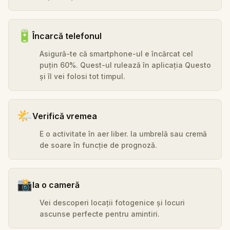
🔋
Încarcă telefonul
Asigură-te că smartphone-ul e încărcat cel
puțin 60%. Quest-ul rulează în aplicația Questo
și îl vei folosi tot timpul.
🌤️
Verifică vremea
E o activitate în aer liber. Ia umbrelă sau cremă
de soare în funcție de prognoză.
📸
Ia o cameră
Vei descoperi locații fotogenice și locuri
ascunse perfecte pentru amintiri.