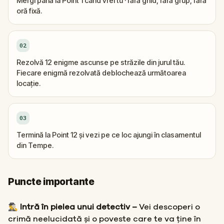
Mergi până la Point 1 când vrei tu · fără ghid, fără grup, fără
oră fixă.
02
Rezolvă 12 enigme ascunse pe străzile din jurul tău.
Fiecare enigmă rezolvată deblochează următoarea
locație.
03
Termină la Point 12 și vezi pe ce loc ajungi în clasamentul
din Tempe.
Puncte importante
🕵️‍♂️ Intră în pielea unui detectiv –
Vei descoperi o
crimă neelucidată și o poveste care te va ține în