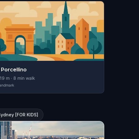
l Porcellino
19
m ·
8
min walk
andmark
Sydney [FOR KIDS]