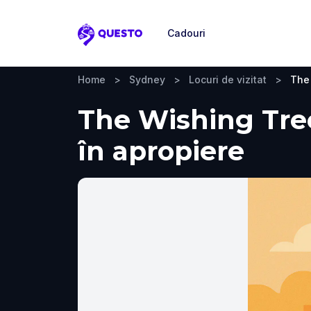
Cadouri
Questo
Home
>
Sydney
>
Locuri de vizitat
>
The
The Wishing Tree,
în apropiere