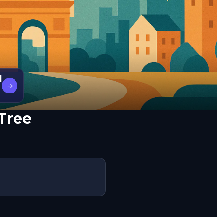
]
→
Tree