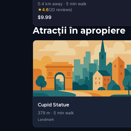
0.4
km away
·
5
min walk
★
4.6
(
20
reviews
)
$9.99
Atracții în apropiere
Cupid Statue
379
m ·
5
min walk
Landmark