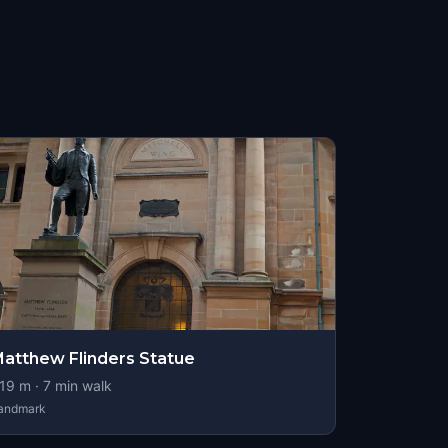
atthew Flinders Statue
19
m ·
7
min walk
andmark