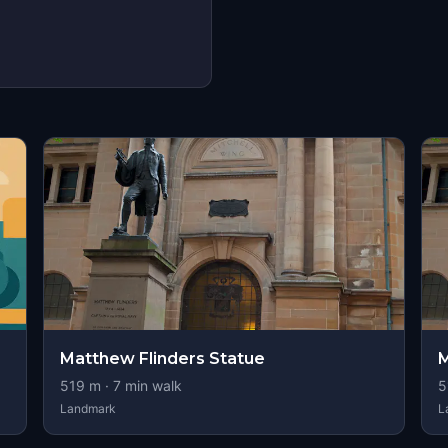
Matthew Flinders Statue
M
519
m ·
7
min walk
5
Landmark
L