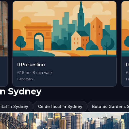
Il Porcellino
I
618
m ·
8
min walk
6
Landmark
L
în Sydney
zitat în Sydney
Ce de făcut în Sydney
Botanic Gardens 