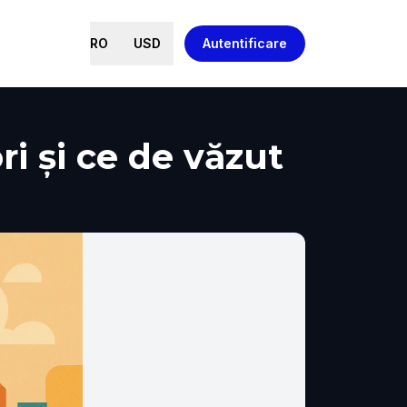
RO
USD
Autentificare
i și ce de văzut