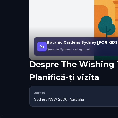
Botanic Gardens Sydney [FOR KIDS
🎲
Quest in Sydney
· self-guided
Despre
The Wishing 
Planifică-ți vizita
Adresă
Sydney NSW 2000, Australia