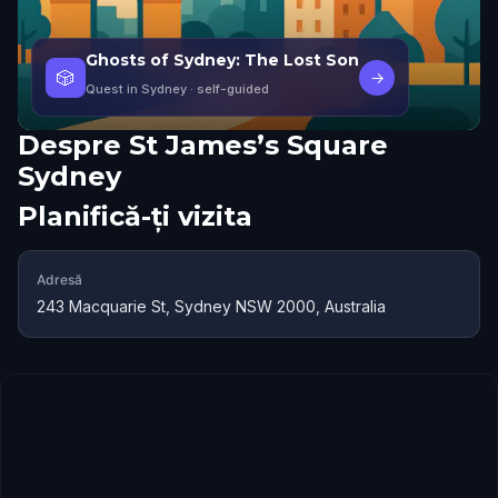
Ghosts of Sydney: The Lost Son
🎲
→
Quest in Sydney
· self-guided
Despre
St James’s Square
Sydney
Planifică-ți vizita
Adresă
243 Macquarie St, Sydney NSW 2000, Australia