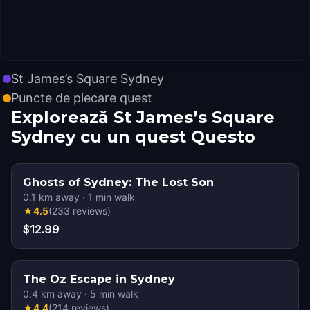
St James’s Square Sydney
Puncte de plecare quest
Explorează St James’s Square
Sydney cu un quest Questo
Ghosts of Sydney: The Lost Son
0.1
km away
·
1
min walk
★
4.5
(
233
reviews
)
$12.99
The Oz Escape in Sydney
0.4
km away
·
5
min walk
★
4.4
(
214
reviews
)