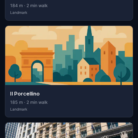
184
m ·
2
min walk
Landmark
Il Porcellino
185
m ·
2
min walk
Landmark