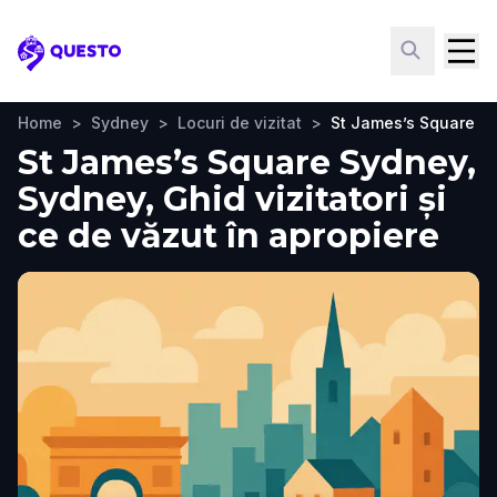
Questo
Home
>
Sydney
>
Locuri de vizitat
>
St James’s Square S
St James’s Square Sydney,
Sydney, Ghid vizitatori și
ce de văzut în apropiere