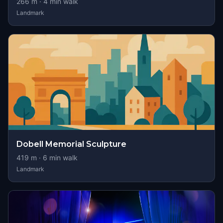
266
m ·
4
min walk
Landmark
Dobell Memorial Sculpture
419
m ·
6
min walk
Landmark