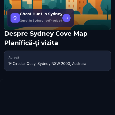
Ghost Hunt in Sydney
🎲
→
Quest in Sydney
· self-guided
Despre
Sydney Cove Map
Planifică-ți vizita
Adresă
1F Circular Quay, Sydney NSW 2000, Australia