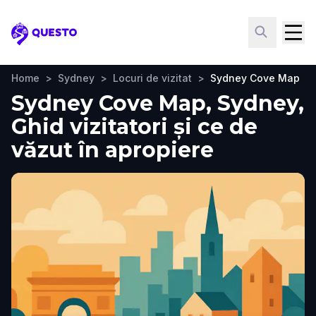
Questo
Home
>
Sydney
>
Locuri de vizitat
>
Sydney Cove Map
Sydney Cove Map, Sydney,
Ghid vizitatori și ce de
văzut în apropiere