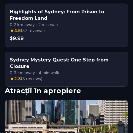
Highlights of Sydney: From Prison to
Freedom Land
0.2
km away
·
2
min walk
★
4.5
(
57
reviews
)
$9.99
Sydney Mystery Quest: One Step from
Closure
0.3
km away
·
4
min walk
★
2.3
(
3
reviews
)
Atracții în apropiere