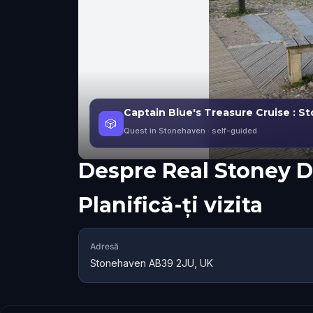
Captain Blue's Treasure Cruise : S
🎲
Quest in Stonehaven
· self-guided
Despre
Real Stoney 
Planifică-ți vizita
Adresă
Stonehaven AB39 2JU, UK