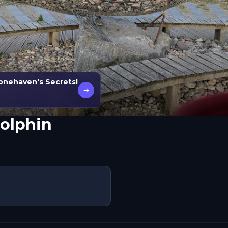
tonehaven's Secrets!
→
Dolphin