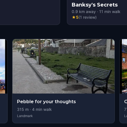
Banksy's Secrets
0.9
km away
·
11
min walk
★
5
(
1
review
)
Pebble for your thoughts
C
315
m ·
4
min walk
7
Landmark
L