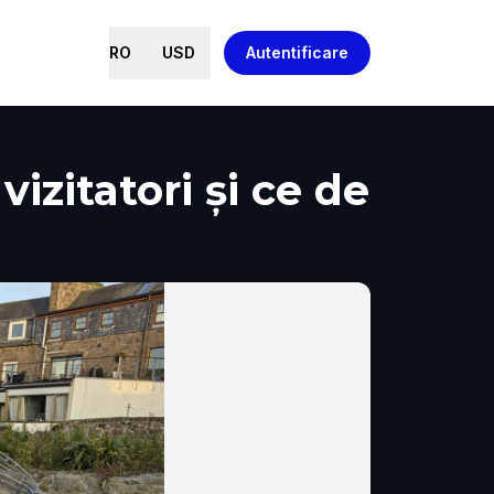
RO
USD
Autentificare
izitatori și ce de