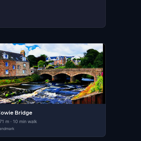
owie Bridge
71
m ·
10
min walk
andmark