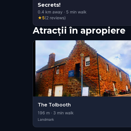
Secrets!
0.4
km away
·
5
min walk
★
5
(
2
reviews
)
Atracții în apropiere
The Tolbooth
196
m ·
3
min walk
Landmark