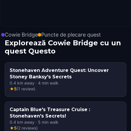
Cowie Bridge
Puncte de plecare quest
Explorează Cowie Bridge cu un
quest Questo
Stonehaven Adventure Quest: Uncover
Stoney Banksy's Secrets
0.4
km away
·
4
min walk
★
5
(
1
review
)
Captain Blue's Treasure Cruise :
Stonehaven's Secrets!
0.4
km away
·
5
min walk
★
5
(
2
reviews
)