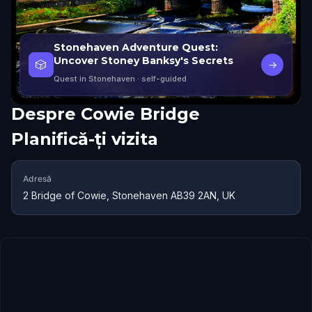
Stonehaven Adventure Quest:
Uncover Stoney Banksy's Secrets
🎲
→
Quest in Stonehaven
· self-guided
Despre
Cowie Bridge
Planifică-ți vizita
Adresă
2 Bridge of Cowie, Stonehaven AB39 2AN, UK