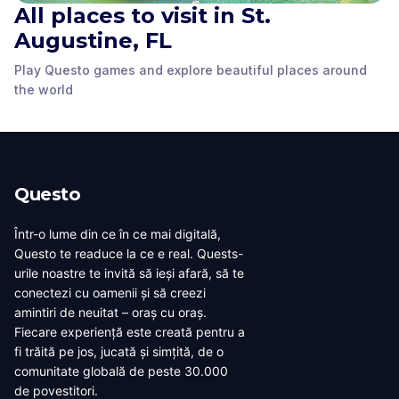
All places to visit in St.
Constitution
Ponce de Leon Statue
Monument
Augustine, FL
Government House
St. Augustine, FL
,
St. Augustine, FL
,
St. Augustine, FL
,
Play Questo games and explore beautiful places around
United States of
United States of
United States of
the world
America
America
America
Questo
Într-o lume din ce în ce mai digitală,
Questo te readuce la ce e real. Quests-
urile noastre te invită să ieși afară, să te
conectezi cu oamenii și să creezi
amintiri de neuitat – oraș cu oraș.
Fiecare experiență este creată pentru a
fi trăită pe jos, jucată și simțită, de o
comunitate globală de peste 30.000
de povestitori.