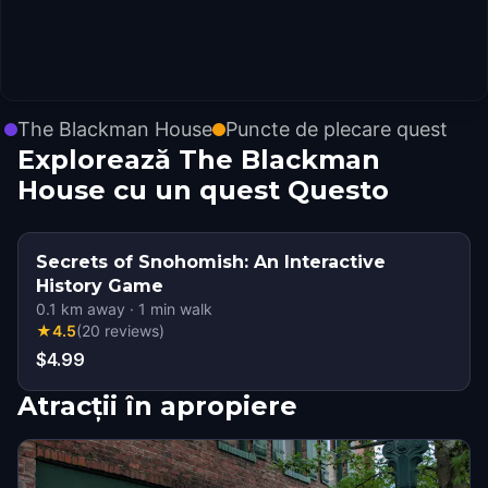
The Blackman House
Puncte de plecare quest
Explorează The Blackman
House cu un quest Questo
Secrets of Snohomish: An Interactive
History Game
0.1
km away
·
1
min walk
★
4.5
(
20
reviews
)
$4.99
Atracții în apropiere