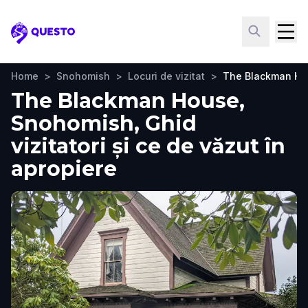
Questo
Home
>
Snohomish
>
Locuri de vizitat
>
The Blackman H
The Blackman House,
Snohomish, Ghid
vizitatori și ce de văzut în
apropiere