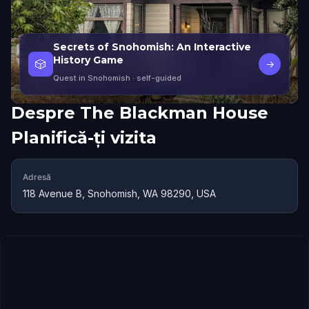
Secrets of Snohomish: An Interactive
History Game
🎲
→
Quest in Snohomish
· self-guided
Despre
The Blackman House
Planifică-ți vizita
Adresă
118 Avenue B, Snohomish, WA 98290, USA