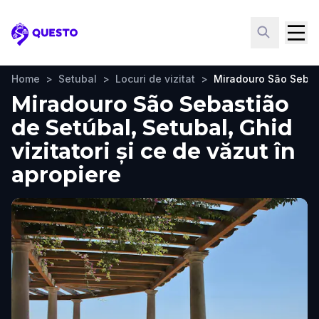
Questo
Home
>
Setubal
>
Locuri de vizitat
>
Miradouro São Sebas
Miradouro São Sebastião
de Setúbal, Setubal, Ghid
vizitatori și ce de văzut în
apropiere