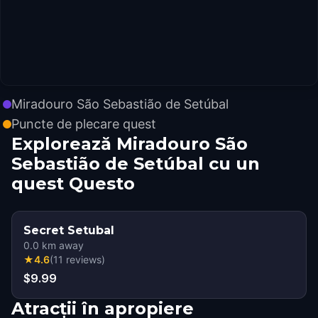
Miradouro São Sebastião de Setúbal
Puncte de plecare quest
Explorează Miradouro São
Sebastião de Setúbal cu un
quest Questo
Secret Setubal
0.0
km away
★
4.6
(
11
reviews
)
$9.99
Atracții în apropiere