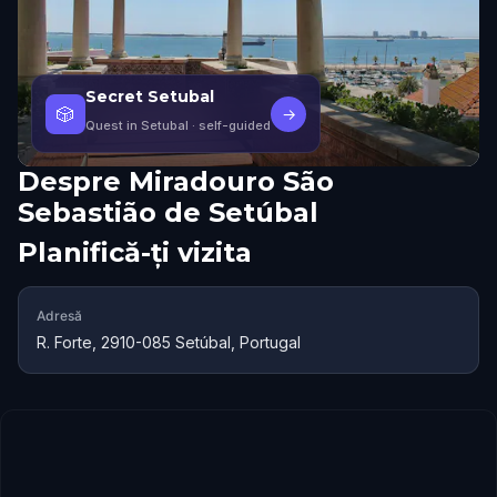
Secret Setubal
🎲
→
Quest in Setubal
· self-guided
Despre
Miradouro São
Sebastião de Setúbal
Planifică-ți vizita
Adresă
R. Forte, 2910-085 Setúbal, Portugal