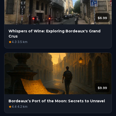
$6.99
Whispers of Wine: Exploring Bordeaux's Grand
Crus
4.3
·
3.5
km
$9.99
Bordeaux’s Port of the Moon: Secrets to Unravel
4.4
·
4.2
km