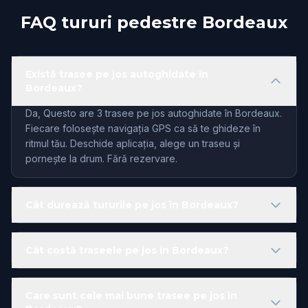
FAQ tururi pedestre Bordeaux
Există trasee pe jos autoghidate în
Bordeaux?
Da, Questo are 3 trasee pe jos autoghidate în Bordeaux.
Fiecare folosește navigația GPS ca să te ghideze în
ritmul tău. Deschide aplicația, alege un traseu și
pornește la drum. Fără rezervare.
Cât durează tururile pe jos în Bordeaux?
Cât costă traseele pe jos în Bordeaux?
Care sunt cele mai bune trasee pe jos în