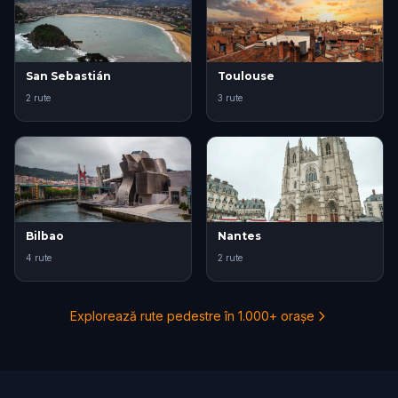
San Sebastián
Toulouse
2 rute
3 rute
Bilbao
Nantes
4 rute
2 rute
Explorează rute pedestre în 1.000+ orașe