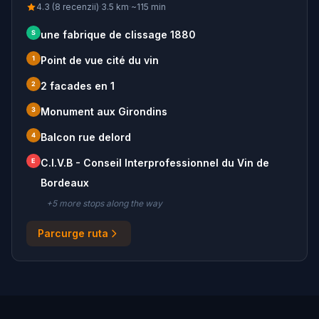
4.3 (8 recenzii)
·
3.5
km
·
~
115
min
S
une fabrique de clissage 1880
1
Point de vue cité du vin
2
2 facades en 1
3
Monument aux Girondins
4
Balcon rue delord
E
C.I.V.B - Conseil Interprofessionnel du Vin de
Bordeaux
+
5
more stop
s
along the way
Parcurge ruta