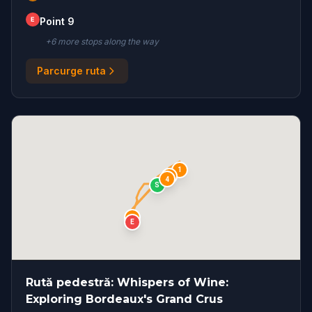
E
Point 9
+
6
more stop
s
along the way
Parcurge ruta
1
2
4
S
3
E
Rută pedestră: Whispers of Wine:
Exploring Bordeaux's Grand Crus