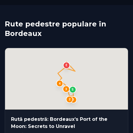
Rute pedestre populare în
Bordeaux
E
4
3
S
2
1
Rută pedestră: Bordeaux’s Port of the
Moon: Secrets to Unravel