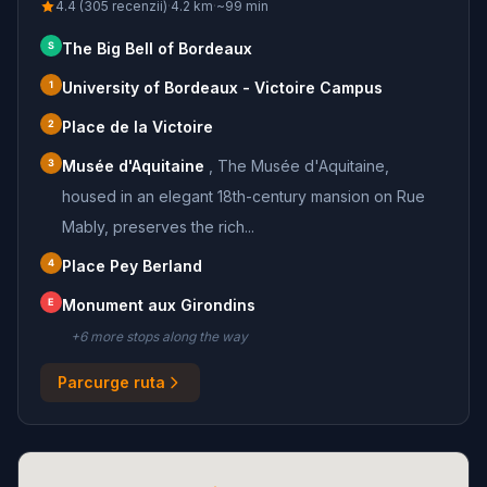
4.4 (305 recenzii)
·
4.2
km
·
~
99
min
S
The Big Bell of Bordeaux
1
University of Bordeaux - Victoire Campus
2
Place de la Victoire
3
Musée d'Aquitaine
,
The Musée d'Aquitaine,
housed in an elegant 18th-century mansion on Rue
Mably, preserves the rich...
4
Place Pey Berland
E
Monument aux Girondins
+
6
more stop
s
along the way
Parcurge ruta