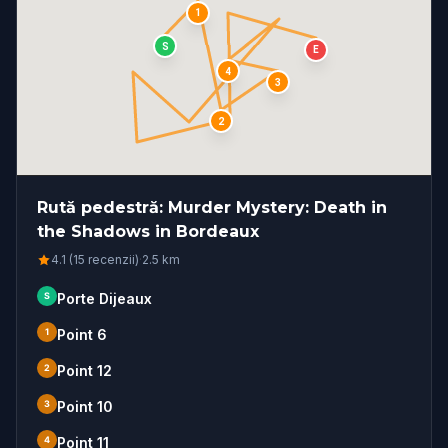
1
S
E
4
3
2
Rută pedestră: Murder Mystery: Death in
the Shadows in Bordeaux
4.1 (15 recenzii)
·
2.5
km
S
Porte Dijeaux
1
Point 6
2
Point 12
3
Point 10
4
Point 11