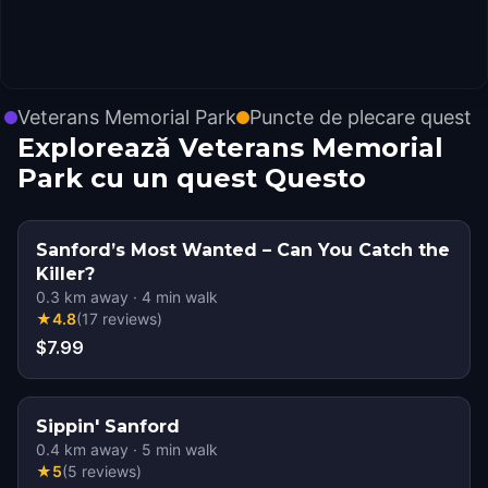
Veterans Memorial Park
Puncte de plecare quest
Explorează Veterans Memorial
Park cu un quest Questo
Sanford’s Most Wanted – Can You Catch the
Killer?
0.3
km away
·
4
min walk
★
4.8
(
17
reviews
)
$7.99
Sippin' Sanford
0.4
km away
·
5
min walk
★
5
(
5
reviews
)