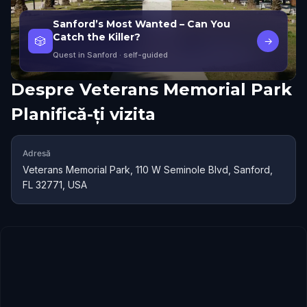
Sanford’s Most Wanted – Can You
Catch the Killer?
🎲
→
Quest in Sanford
· self-guided
Despre
Veterans Memorial Park
Planifică-ți vizita
Adresă
Veterans Memorial Park, 110 W Seminole Blvd, Sanford,
FL 32771, USA