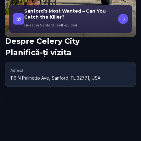
Sanford’s Most Wanted – Can You
Catch the Killer?
🎲
→
Quest in Sanford
· self-guided
Despre
Celery City
Planifică-ți vizita
Adresă
116 N Palmetto Ave, Sanford, FL 32771, USA