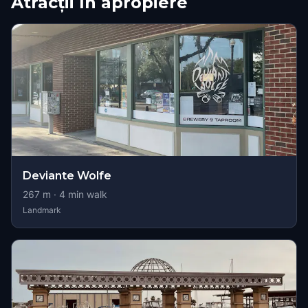
Atracții în apropiere
Deviante Wolfe
267
m ·
4
min walk
Landmark