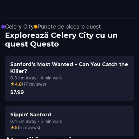
Celery City
Puncte de plecare quest
Explorează Celery City cu un
quest Questo
Sanford’s Most Wanted – Can You Catch the
Killer?
0.3
km away
·
4
min walk
★
4.8
(
17
reviews
)
$7.99
Sippin' Sanford
0.4
km away
·
5
min walk
★
5
(
5
reviews
)