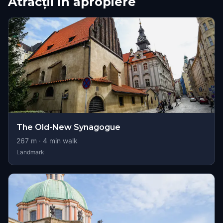
Atracții în apropiere
The Old-New Synagogue
267
m ·
4
min walk
Landmark