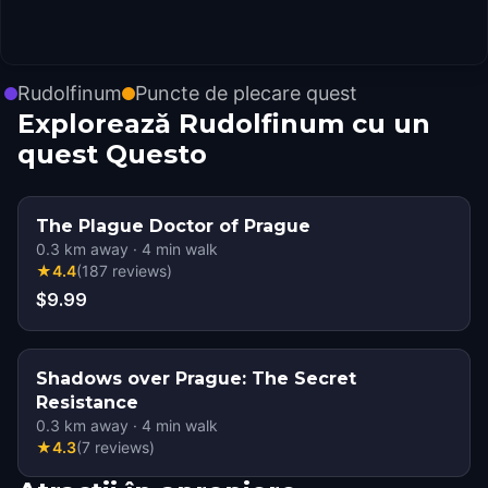
Rudolfinum
Puncte de plecare quest
Explorează Rudolfinum cu un
quest Questo
The Plague Doctor of Prague
0.3
km away
·
4
min walk
★
4.4
(
187
reviews
)
$9.99
Shadows over Prague: The Secret
Resistance
0.3
km away
·
4
min walk
★
4.3
(
7
reviews
)