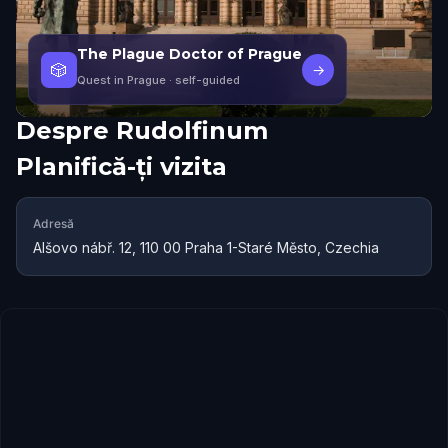
The Plague Doctor of Prague
🎲
→
Quest in Prague
· self-guided
Despre
Rudolfinum
Planifică-ți vizita
Adresă
Alšovo nábř. 12, 110 00 Praha 1-Staré Město, Czechia