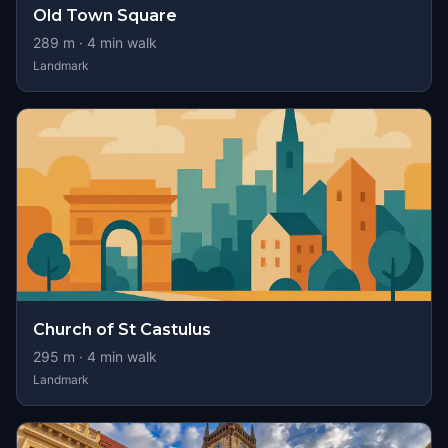
Old Town Square
289
m ·
4
min walk
Landmark
Church of St Castulus
295
m ·
4
min walk
Landmark