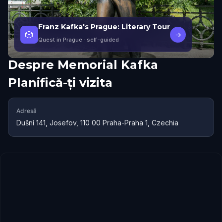
Franz Kafka's Prague: Literary Tour
🎲
→
Quest in Prague
· self-guided
Despre
Memorial Kafka
Planifică-ți vizita
Adresă
Dušní 141, Josefov, 110 00 Praha-Praha 1, Czechia