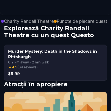
Charity Randall Theatre
Puncte de plecare quest
Explorează Charity Randall
Theatre cu un quest Questo
Murder Mystery: Death in the Shadows in
Pittsburgh
0.2
km away
·
2
min walk
★
4.5
(
64
reviews
)
$9.99
Atracții în apropiere