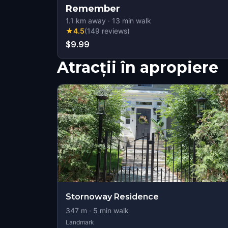
Remember
1.1
km away
·
13
min walk
★
4.5
(
149
reviews
)
$9.99
Atracții în apropiere
Stornoway Residence
347
m ·
5
min walk
Landmark