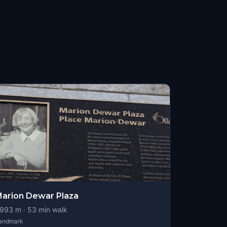
arion Dewar Plaza
993
m ·
53
min walk
andmark