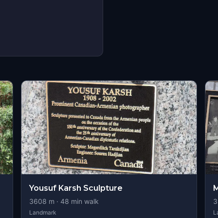
Yousuf Karsh Sculpture
M
3608
m ·
48
min walk
3
Landmark
L