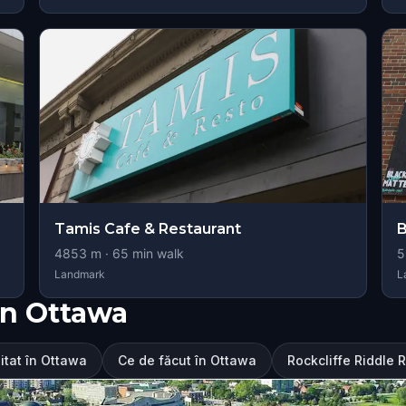
Tamis Cafe & Restaurant
B
4853
m ·
65
min walk
5
Landmark
L
în Ottawa
zitat în Ottawa
Ce de făcut în Ottawa
Rockcliffe Riddle