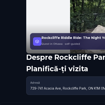
Rockcliffe Riddle Ride: The Night
🎲
Quest in Ottawa
· self-guided
Despre
Rockcliffe Pa
Planifică-ți vizita
Adresă
729-741 Acacia Ave, Rockcliffe Park, ON K1M 