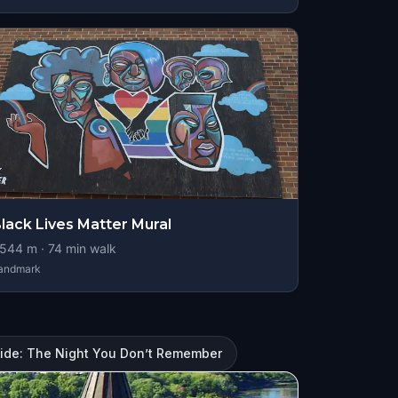
lack Lives Matter Mural
544
m ·
74
min walk
andmark
 Ride: The Night You Don’t Remember