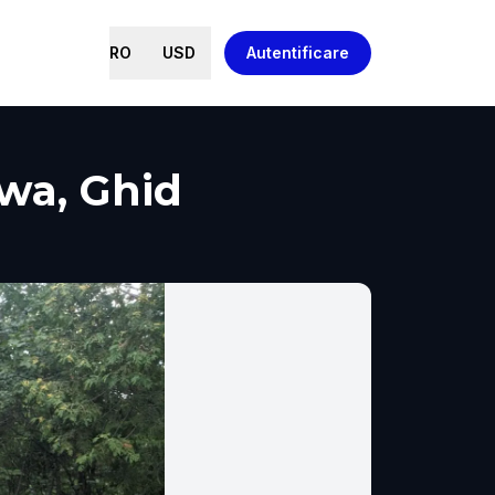
RO
USD
Autentificare
awa, Ghid