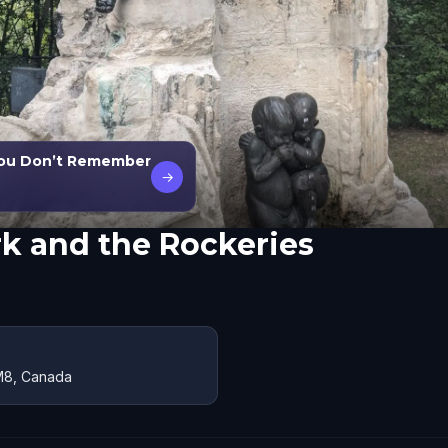
 You Don’t Remember
→
rk and the Rockeries
0M8, Canada