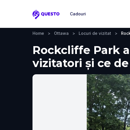
Cadouri
Questo
Home
>
Ottawa
>
Locuri de vizitat
>
Rock
Rockcliffe Park 
vizitatori și ce d