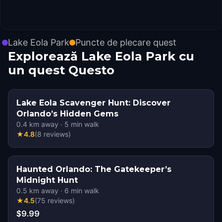
Lake Eola Park
Puncte de plecare quest
Explorează Lake Eola Park cu
un quest Questo
Lake Eola Scavenger Hunt: Discover
Orlando’s Hidden Gems
0.4
km away
·
5
min walk
★
4.8
(
8
reviews
)
Haunted Orlando: The Gatekeeper’s
Midnight Hunt
0.5
km away
·
6
min walk
★
4.5
(
75
reviews
)
$9.99