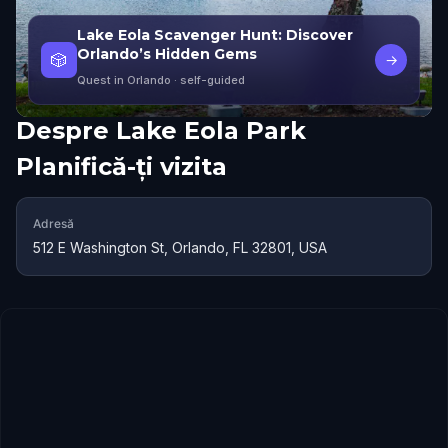
Lake Eola Scavenger Hunt: Discover
Orlando’s Hidden Gems
🎲
→
Quest in Orlando
· self-guided
Despre
Lake Eola Park
Planifică-ți vizita
Adresă
512 E Washington St, Orlando, FL 32801, USA