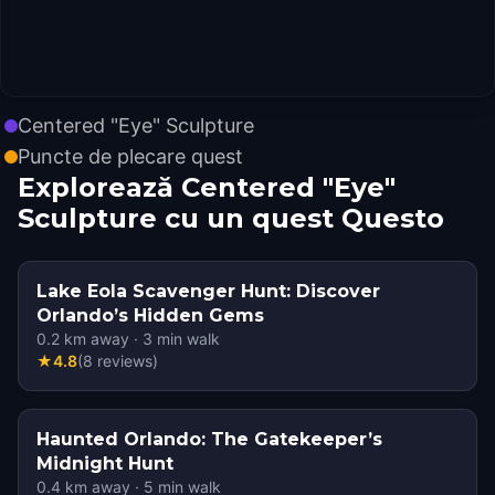
Centered "Eye" Sculpture
Puncte de plecare quest
Explorează Centered "Eye"
Sculpture cu un quest Questo
Lake Eola Scavenger Hunt: Discover
Orlando’s Hidden Gems
0.2
km away
·
3
min walk
★
4.8
(
8
reviews
)
Haunted Orlando: The Gatekeeper’s
Midnight Hunt
0.4
km away
·
5
min walk