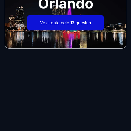
Orlando
Vezi toate cele 13 questuri