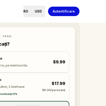
RO
USD
Autentificare
I PASUL
cați?
lo
$9.99
 tu, pe telefonul tău
o
$17.99
cători, 2 telefoane
$9.00/persoană
nomisești 9%