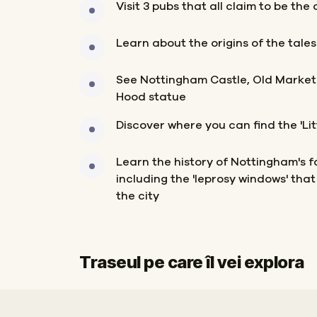
Visit 3 pubs that all claim to be the
Learn about the origins of the tale
See Nottingham Castle, Old Market
Hood statue
Discover where you can find the 'Litt
Learn the history of Nottingham's 
including the 'leprosy windows' that 
the city
Traseul pe care îl vei explora
Start
Sosire