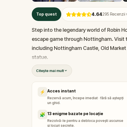
4.64
Top quest
295
Recenzii 
Step into the legendary world of Robin Hoo
escape game through Nottingham. Visit 
including Nottingham Castle, Old Market
statue.
Citește mai mult
Explore three historic pubs, each claiming
uncover Nottingham’s hidden history, from
Acces instant
⚡
eerie ‘leprosy windows’ that still exist in 
Rezervă acum, începe imediat · fără să aștepți
un ghid.
As you learn about the origins of Robin H
13 enigme bazate pe locație
🧩
save the outlaw himself.In this immersive
Rezolvă-le pentru a debloca povești ascunse
și locuri secrete.