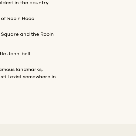
 oldest in the country
s of Robin Hood
 Square and the Robin
le John' bell
famous landmarks,
still exist somewhere in