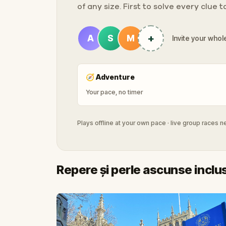
of any size. First to solve every clue 
+
A
S
M
Invite your whole
🧭
Adventure
Your pace, no timer
Plays offline at your own pace · live group races 
Repere și perle ascunse inclu