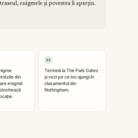
raseul, enigmele și povestea îi aparțin.
03
enigme
Termină la The Park Gates
trăzile din
și vezi pe ce loc ajungi în
ecare enigmă
clasamentul din
eblochează
Nottingham.
ocație.