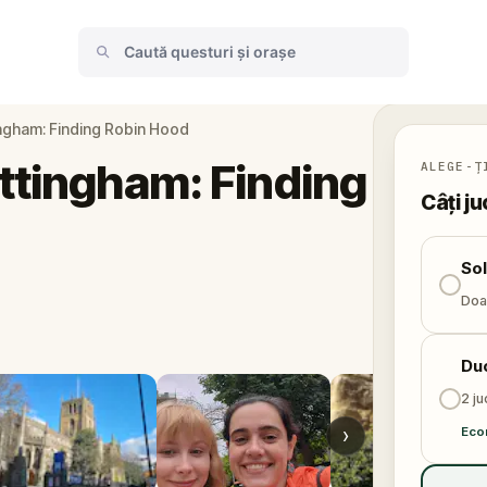
ingham: Finding Robin Hood
ttingham: Finding
ALEGE-Ț
Câți ju
So
Doar
Du
2 ju
›
Eco