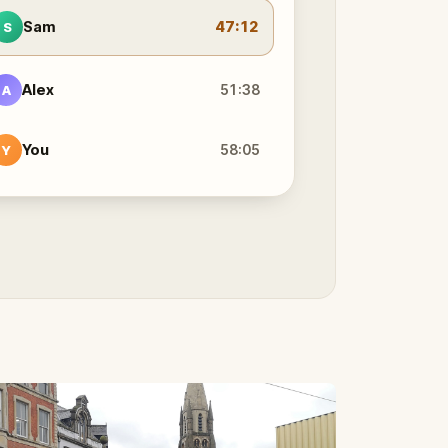
Sam
47:12
S
Alex
51:38
A
You
58:05
Y