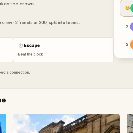
takes the crown.
👑
 crew · 2 friends or 200, split into teams.
2
3
⏱
Escape
Beat the clock
need a connection.
se