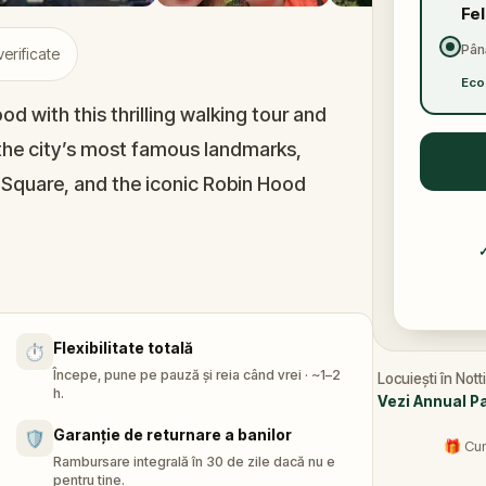
Fe
Până
verificate
Eco
d with this thrilling walking tour and
the city’s most famous landmarks,
 Square, and the iconic Robin Hood
 to be the oldest in the country, and
 the mysterious ‘Little John’ bell to the
Flexibilitate totală
⏱️
the city today.
Începe, pune pe pauză și reia când vrei · ~1–2
Locuiești în Not
h.
Vezi Annual P
ood’s tales, you’ll embark on a quest to
Garanție de returnare a banilor
🛡️
🎁 Cum
 adventure, you play as Maid Marian, living
Rambursare integrală în 30 de zile dacă nu e
pentru tine.