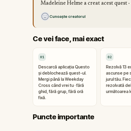
Madeleine Helme a creat acest quest · t
Cunoaște creatorul
Ce vei face, mai exact
01
02
Descarcă aplicația Questo
Rezolvă 13 
și deblochează quest-ul.
ascunse pe s
Mergi până la Weekday
jurul tău. Fi
Cross când vrei tu · fără
rezolvată d
ghid, fără grup, fără oră
următoarea l
fixă.
Puncte importante