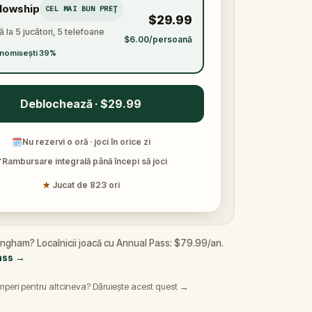
llowship
CEL MAI BUN PREȚ
$29.99
 la 5 jucători, 5 telefoane
$6.00/persoană
nomisești 39%
Deblochează · $29.99
🗓
Nu rezervi o oră · joci în orice zi
✓
Rambursare integrală până începi să joci
★
Jucat de 823 ori
tingham? Localnicii joacă cu Annual Pass: $79.99/an.
ass
→
peri pentru altcineva? Dăruiește acest quest →