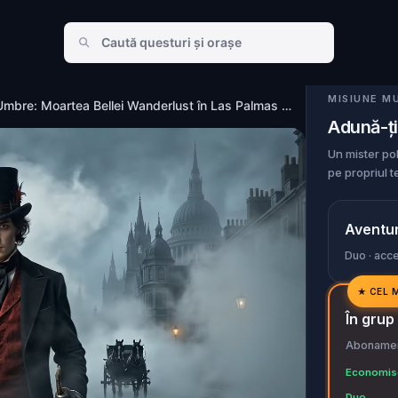
derlust în Las Palmas de Gran Canaria
MISIUNE M
Misterul din Umbre: Moartea Bellei Wanderlust în Las Palmas de Gran Canaria
Adună-ți
Un mister pol
pe propriul t
Aventur
Duo · acce
★
CEL 
✓
În grup
✓
Abonament
✓
Economise
✓
Duo