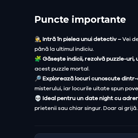
Puncte importante
🕵️‍♂️ Intră în pielea unui detectiv –
Vei d
până la ultimul indiciu.
🧩 Găsește indicii, rezolvă puzzle-uri,
acest puzzle mortal.
🔎 Explorează locuri cunoscute dintr
misterului, iar locurile uitate spun pove
💀 Ideal pentru un date night cu adre
prietenii sau chiar singur. Doar ai gri