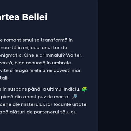
rtea Bellei
are romantismul se transformă în
moartă în mijlocul unui tur de
nigmatic. Cine e criminalul? Walter,
rezență, bine ascunsă în umbrele
vite și leagă firele unei povești mai
alii.
e în suspans până la ultimul indiciu. 🧩
o piesă din acest puzzle mortal. 🔎
ne ale misterului, iar locurile uitate
acă alături de partenerul tău, cu