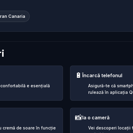
Gran Canaria
i
🔋
Încarcă telefonul
 confortabilă e esențială
Asigură-te că smartph
rulează în aplicația Qu
📸
Ia o cameră
sau cremă de soare în funcție
Vei descoperi locații