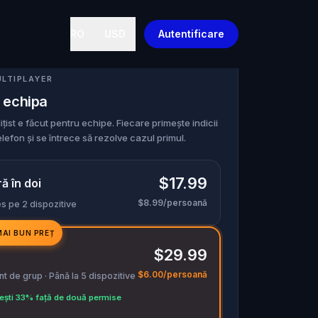
RO
USD
Autentificare
ULTIPLAYER
 echipa
ițist e făcut pentru echipe. Fiecare primește indicii
elefon și se întrece să rezolve cazul primul.
$17.99
ă în doi
$8.99/persoană
s pe 2 dispozitive
MAI BUN PREȚ
$29.99
$6.00/persoană
 de grup · Până la 5 dispozitive
ști 33% față de două permise