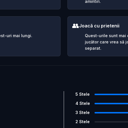
amintiri.
👥
Joacă cu prietenii
st-uri mai lungi.
Quest-urile sunt mai d
jucător care vrea să 
separat.
5
Stele
4
Stele
3
Stele
2
Stele