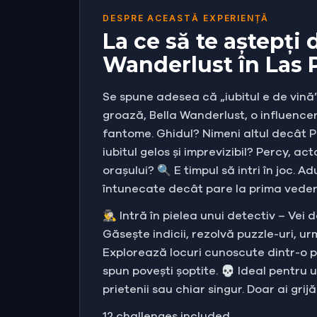
DESPRE ACEASTĂ EXPERIENȚĂ
La ce să te aștepți
Wanderlust în Las 
Se spune adesea că „iubitul e de vină”
groază, Bella Wanderlust, o influencer
fantome. Ghidul? Nimeni altul decât Pe
iubitul gelos și imprevizibil? Percy, 
orașului? 🔍 E timpul să intri în joc. A
întunecate decât pare la prima vedere. 
🕵️‍♂️ Intră în pielea unui detectiv – V
Găsește indicii, rezolvă puzzle-uri, ur
Explorează locuri cunoscute dintr-o p
spun povești șoptite. 💀 Ideal pentru
prietenii sau chiar singur. Doar ai gri
12 challenges included.