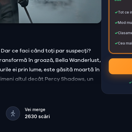
✓
Tot ce i
✓
Mod mul
✓
Clasame
✓
Cea mai 
 Dar ce faci când toți par suspecți?
transformă în groază, Bella Wanderlust,
rile ei prin lume, este găsită moartă în
Nimeni altul decât Percy Shadows, un
✓
enigmatic.
 și imprevizibil? Percy, actorul pasionat
ă prezență, bine ascunsă în umbrele
Vei merge
2630
scări
ii, urmărește fiecare gest, pune