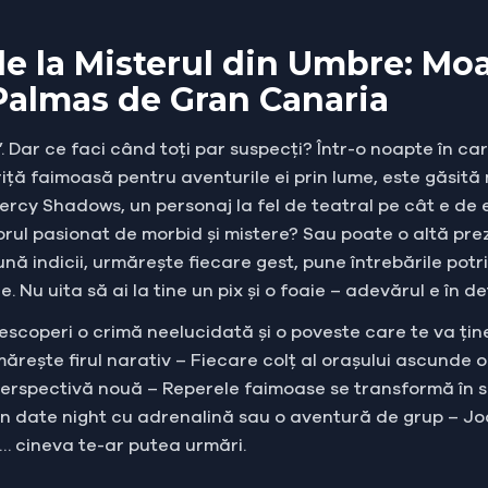
 de la Misterul din Umbre: Moa
Palmas de Gran Canaria
. Dar ce faci când toți par suspecți? Într-o noapte în c
iță faimoasă pentru aventurile ei prin lume, este găsită 
rcy Shadows, un personaj la fel de teatral pe cât e de e
actorul pasionat de morbid și mistere? Sau poate o altă p
dună indicii, urmărește fiecare gest, pune întrebările potri
Nu uita să ai la tine un pix și o foaie – adevărul e în det
ei descoperi o crimă neelucidată și o poveste care te va țin
mărește firul narativ – Fiecare colț al orașului ascunde 
erspectivă nouă – Reperele faimoase se transformă în sce
 un date night cu adrenalină sau o aventură de grup – Jo
jă… cineva te-ar putea urmări.