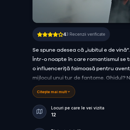
4
3
Recenzii verificate
Se spune adesea că „iubitul e de vină”.
Într-o noapte în care romantismul se 
o influenceriță faimoasă pentru aventu
mijlocul unui tur de fantome. Ghidul? 
personaj la fel de teatral pe cât e de 
Citește mai mult
Cine e criminalul? Walter, iubitul gelos
de morbid și mistere? Sau poate o alt
Locuri pe care le vei vizita
12
orașului?
🔍 E timpul să intri în joc. Adună indic