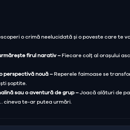
escoperi o crimă neelucidată și o poveste care te va
 urmărește firul narativ –
Fiecare colț al orașului as
-o perspectivă nouă –
Reperele faimoase se transfo
ști șoptite.
nalină sau o aventură de grup –
Joacă alături de pa
jă… cineva te-ar putea urmări.