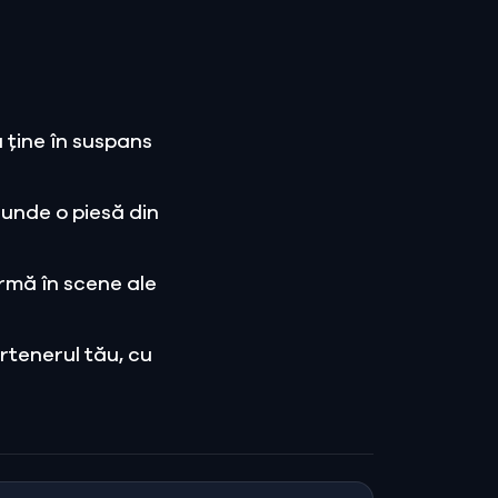
 ține în suspans
cunde o piesă din
rmă în scene ale
rtenerul tău, cu