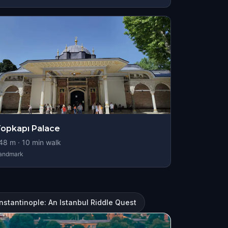
opkapı Palace
48
m ·
10
min walk
andmark
nstantinople: An Istanbul Riddle Quest