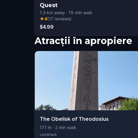
Quest
1.3
km away
·
15
min walk
★
4
(
17
reviews
)
$4.99
Atracții în apropiere
The Obelisk of Theodosius
171
m ·
2
min walk
Landmark