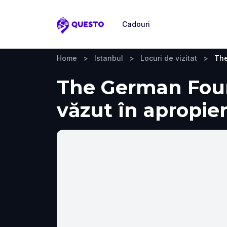
Cadouri
Questo
Home
>
Istanbul
>
Locuri de vizitat
>
The
The German Founta
văzut în apropie