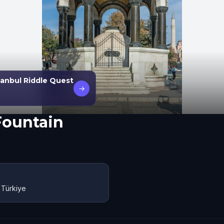
tanbul Riddle Quest
→
Fountain
 Türkiye