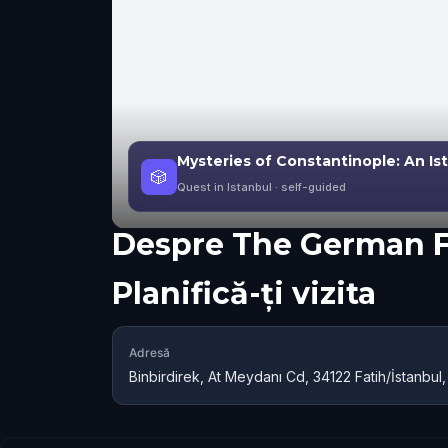
Mysteries of Constantinople: An Is
🎲
Quest in Istanbul
· self-guided
Despre
The German 
Planifică-ți vizita
Adresă
Binbirdirek, At Meydanı Cd, 34122 Fatih/İstanbul,