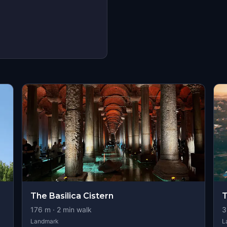
The Basilica Cistern
T
176
m ·
2
min walk
3
Landmark
L