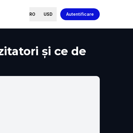
RO
USD
Autentificare
tatori și ce de