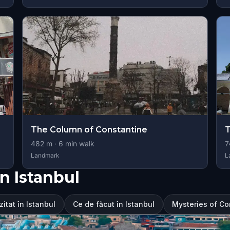
The Column of Constantine
T
482
m ·
6
min walk
7
Landmark
L
n Istanbul
zitat în Istanbul
Ce de făcut în Istanbul
Mysteries of Co