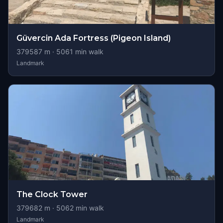
Güvercin Ada Fortress (Pigeon Island)
379587
m ·
5061
min walk
Landmark
The Clock Tower
379682
m ·
5062
min walk
Landmark