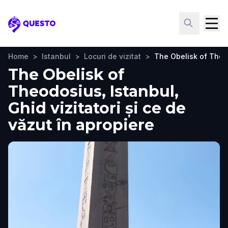
Questo
Home
>
Istanbul
>
Locuri de vizitat
>
The Obelisk of The
The Obelisk of
Theodosius, Istanbul,
Ghid vizitatori și ce de
văzut în apropiere