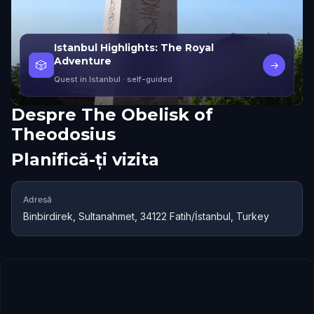
Istanbul Highlights: The Royal
Adventure
🎲
→
Quest in Istanbul
· self-guided
Despre
The Obelisk of
Theodosius
Planifică-ți vizita
Adresă
Binbirdirek, Sultanahmet, 34122 Fatih/İstanbul, Turkey