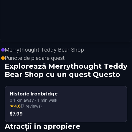
Merrythought Teddy Bear Shop
Puncte de plecare quest
Explorează Merrythought Teddy
Bear Shop cu un quest Questo
Historic Ironbridge
0.1
km away
·
1
min walk
★
4.6
(
7
reviews
)
$7.99
Atracții în apropiere