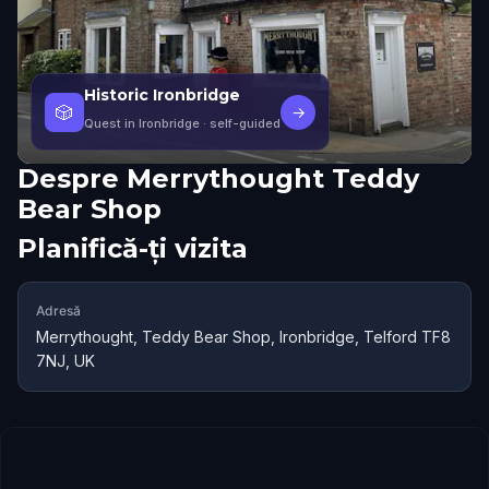
Historic Ironbridge
🎲
→
Quest in Ironbridge
· self-guided
Despre
Merrythought Teddy
Bear Shop
Planifică-ți vizita
Adresă
Merrythought, Teddy Bear Shop, Ironbridge, Telford TF8
7NJ, UK