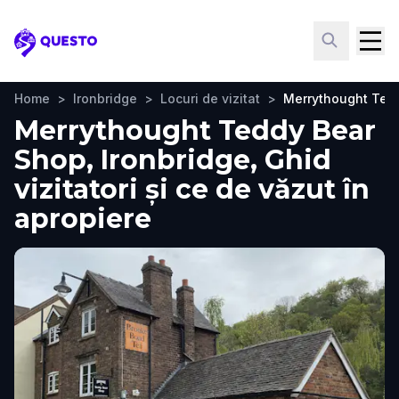
Questo
Home
>
Ironbridge
>
Locuri de vizitat
>
Merrythought Ted
Merrythought Teddy Bear
Shop, Ironbridge, Ghid
vizitatori și ce de văzut în
apropiere