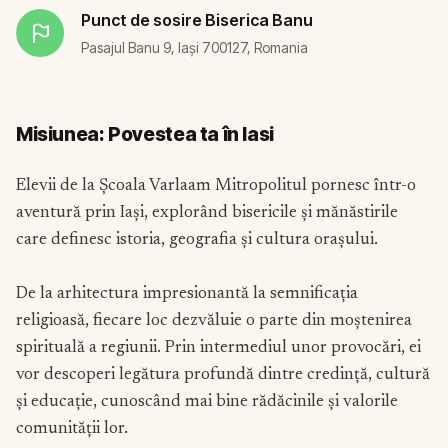
Punct de sosire
Biserica Banu
Pasajul Banu 9, Iași 700127, Romania
Misiunea: Povestea ta în Iasi
Elevii de la Școala Varlaam Mitropolitul pornesc într-o
aventură prin Iași, explorând bisericile și mănăstirile
care definesc istoria, geografia și cultura orașului.
De la arhitectura impresionantă la semnificația
religioasă, fiecare loc dezvăluie o parte din moștenirea
spirituală a regiunii. Prin intermediul unor provocări, ei
vor descoperi legătura profundă dintre credință, cultură
și educație, cunoscând mai bine rădăcinile și valorile
comunității lor.