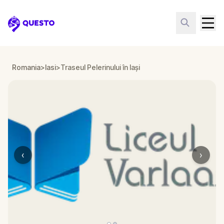
Questo
Romania
>
Iasi
>
Traseul Pelerinului în Iași
‹
›