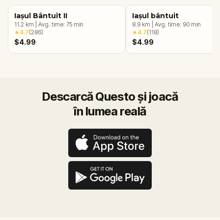
Iașul Bântuit II
Iașul bântuit
11.2
km
|
Avg. time:
75
min
8.9
km
|
Avg. time:
90
min
★
4.7
(
286
)
★
4.7
(
118
)
$4.99
$4.99
Descarcă Questo și joacă
în lumea reală