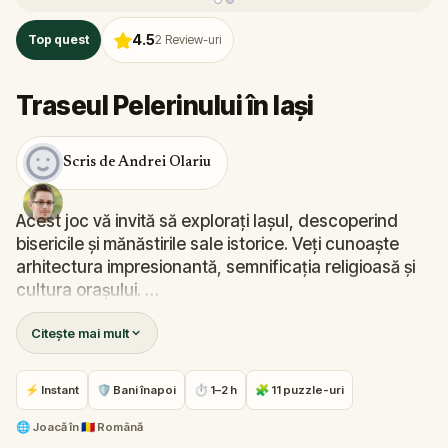
4.5
Top quest
2
Review-uri
Traseul Pelerinului în Iași
Scris de Andrei Olariu
Acest joc vă invită să explorați Iașul, descoperind
bisericile și mănăstirile sale istorice. Veți cunoaște
arhitectura impresionantă, semnificația religioasă și
cultura orașului.
Citește mai mult
Prin provocări și descoperiri, veți învăța despre
istorie, geografie și legătura dintre credință și
comunitate. O aventură spirituală și educativă care
⚡ Instant
🛡 Bani înapoi
⏱ 1–2 h
🧩 11 puzzle-uri
vă va apropia de rădăcinile orașului!
🌐
Joacă în
🇷🇴 Română