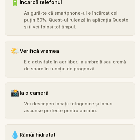
🔋
Încarcă telefonul
Asigură-te că smartphone-ul e încărcat cel
puțin 60%. Quest-ul rulează în aplicația Questo
și îl vei folosi tot timpul.
🌤️
Verifică vremea
E o activitate în aer liber. Ia umbrelă sau cremă
de soare în funcție de prognoză.
📸
Ia o cameră
Vei descoperi locații fotogenice și locuri
ascunse perfecte pentru amintiri.
💧
Rămâi hidratat