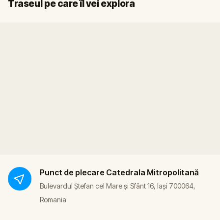
Start
Sosire
Traseul pe care îl vei explora
Punct de plecare
Catedrala Mitropolitană
Bulevardul Ștefan cel Mare și Sfânt 16, Iași 700064,
Romania