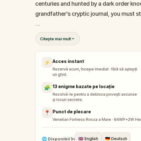
centuries and hunted by a dark order kn
grandfather's cryptic journal, you must st
Your mission: navigate the historic heart
Citește mai mult
crack the ultimate master codes before the
Labyrinth awaits. Are you ready to follo
Acces instant
⚡
Rezervă acum, începe imediat · fără să aștepți
un ghid.
13 enigme bazate pe locație
🧩
Rezolvă-le pentru a debloca povești ascunse
și locuri secrete.
Punct de plecare
📍
Venetian Fortress Rocca a Mare · 84WP+2W Her
🌐
Disponibil în
🇬🇧
English
🇩🇪
Deutsch