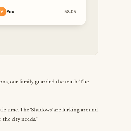
You
58:05
Y
ons, our family guarded the truth: The
ttle time. The 'Shadows' are lurking around
 the city needs."