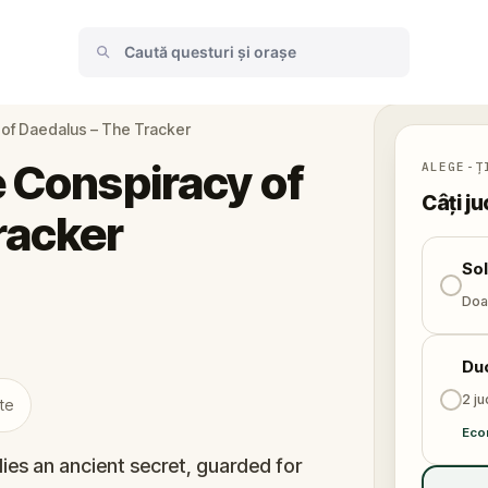
 of Daedalus – The Tracker
e Conspiracy of
ALEGE-Ț
Câți ju
racker
So
Doar
Du
2 ju
te
Eco
ies an ancient secret, guarded for