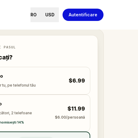
RO
USD
Autentificare
I PASUL
cați?
lo
$6.99
 tu, pe telefonul tău
o
$11.99
cători, 2 telefoane
$6.00/persoană
nomisești 14%