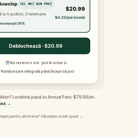
llowship
CEL MAI BUN PREȚ
$20.99
 la 5 jucători, 5 telefoane
$4.20/persoană
nomisești 39%
Deblochează · $20.99
🗓
Nu rezervi o oră · joci în orice zi
✓
Rambursare integrală până începi să joci
aklion? Localnicii joacă cu Annual Pass: $79.99/an.
ass
→
peri pentru altcineva? Dăruiește acest quest →