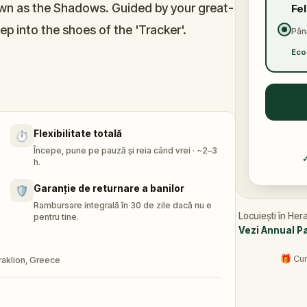
own as the Shadows. Guided by your great-
Fe
ep into the shoes of the 'Tracker'.
Până
Eco
 of Candia, uncover 13 hidden objects, and
 city's true history is erased forever. The
w the thread?
Flexibilitate totală
⏱️
Începe, pune pe pauză și reia când vrei · ~2–3
h.
Garanție de returnare a banilor
🛡️
Rambursare integrală în 30 de zile dacă nu e
Locuiești în Her
pentru tine.
Vezi Annual P
🎁 Cum
aklion, Greece