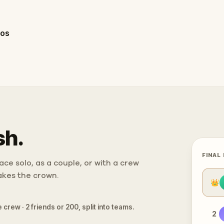
los
sh.
FINAL
ce solo, as a couple, or with a crew
takes the crown.
👑
 crew · 2 friends or 200, split into teams.
2