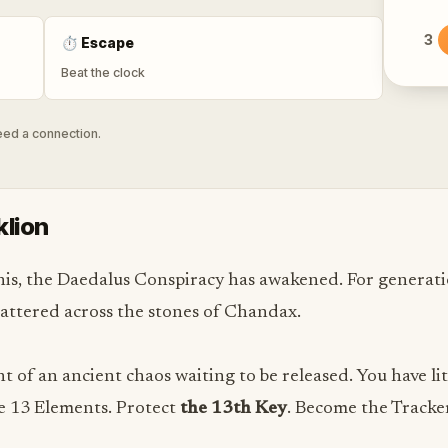
3
⏱
Escape
Beat the clock
need a connection.
klion
this, the Daedalus Conspiracy has awakened. For generati
cattered across the stones of Chandax.
t of an ancient chaos waiting to be released. You have li
he 13 Elements. Protect
the 13th Key
. Become the Tracker