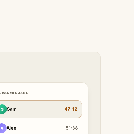
 LEADERBOARD
Sam
47:12
S
Alex
51:38
A