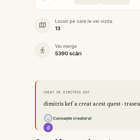
Locuri pe care le vei vizita
13
Vei merge
5390
scări
CREAT DE DIMITRIS KEF
dimitris kef a creat acest quest · traseu
Cunoaște creatorul