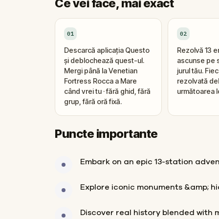
Ce vei face, mai exact
01
02
Descarcă aplicația Questo
Rezolvă 13 
și deblochează quest-ul.
ascunse pe s
Mergi până la Venetian
jurul tău. Fi
Fortress Rocca a Mare
rezolvată d
când vrei tu · fără ghid, fără
următoarea l
grup, fără oră fixă.
Puncte importante
Embark on an epic 13-station adven
Explore iconic monuments &amp; hi
Discover real history blended with 