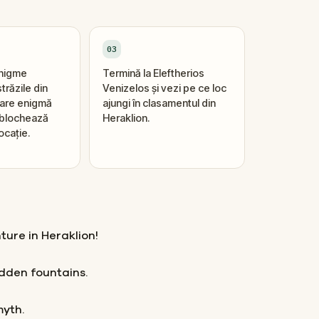
03
enigme
Termină la Eleftherios
trăzile din
Venizelos și vezi pe ce loc
ecare enigmă
ajungi în clasamentul din
eblochează
Heraklion.
ocație.
ture in Heraklion!
dden fountains.
myth.