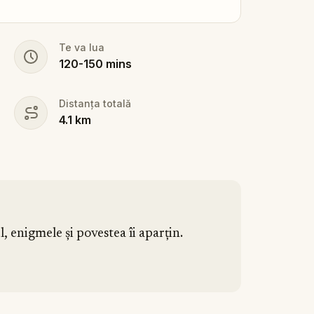
Te va lua
120
-
150
mins
Distanța totală
4.1
km
l, enigmele și povestea îi aparțin.