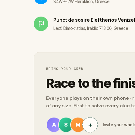
84WP+2W Heraklion, Greece
Punct de sosire
Eleftherios Venize
Leof. Dimokratias, Iraklio 713 06, Greece
BRING YOUR CREW
Race to the fini
Everyone plays on their own phone · ra
of any size. First to solve every clue 
+
A
S
M
Invite your whole