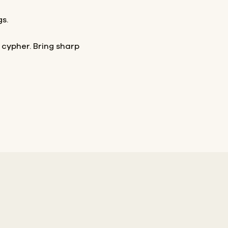
gs.
 cypher. Bring sharp
?