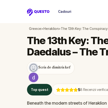
Cadouri
Questo
Greece
>
Heraklion
>
The 13th Key: The Conspiracy
The 13th Key: Th
Daedalus – The T
Scris de dimitris kef
5
Top quest
8
Recenzii verifica
Beneath the modern streets of Heraklion l