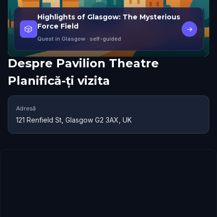
Highlights of Glasgow: The Mysterious
Force Field
🎲
→
Quest in Glasgow
· self-guided
Despre
Pavilion Theatre
Planifică-ți vizita
Adresă
121 Renfield St, Glasgow G2 3AX, UK