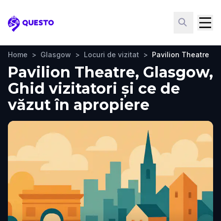
Questo
Home
>
Glasgow
>
Locuri de vizitat
>
Pavilion Theatre
Pavilion Theatre, Glasgow,
Ghid vizitatori și ce de
văzut în apropiere