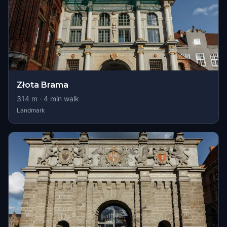
Złota Brama
314
m ·
4
min walk
Landmark