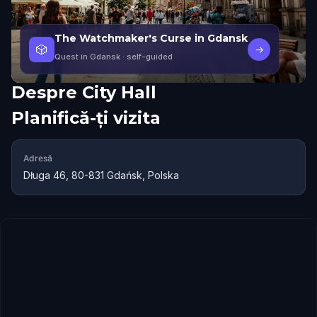
The Watchmaker's Curse in Gdansk
🎲
→
Quest in Gdansk
· self-guided
Despre
City Hall
Planifică-ți vizita
Adresă
Długa 46, 80-831 Gdańsk, Polska