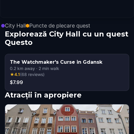
City Hall
Puncte de plecare quest
Explorează City Hall cu un quest
Questo
The Watchmaker's Curse in Gdansk
0.2
km away
·
2
min walk
★
4.1
(
68
reviews
)
$7.99
Atracții în apropiere