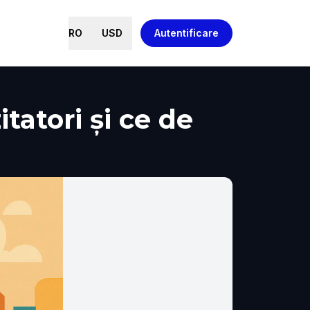
RO
USD
Autentificare
atori și ce de