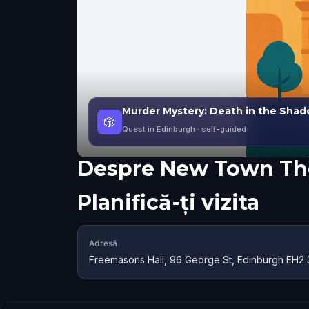
Murder Mystery: Death in the Shad
🎲
Quest in Edinburgh
· self-guided
Despre
New Town Th
Planifică-ți vizita
Adresă
Freemasons Hall, 96 George St, Edinburgh EH2