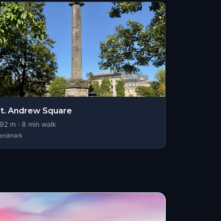
t. Andrew Square
92
m ·
8
min walk
andmark