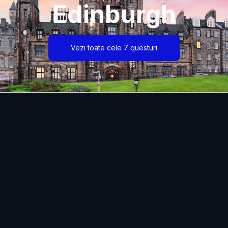
Edinburgh
Vezi toate cele 7 questuri