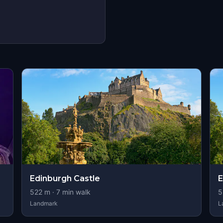
Edinburgh Castle
E
522
m ·
7
min walk
5
Landmark
L