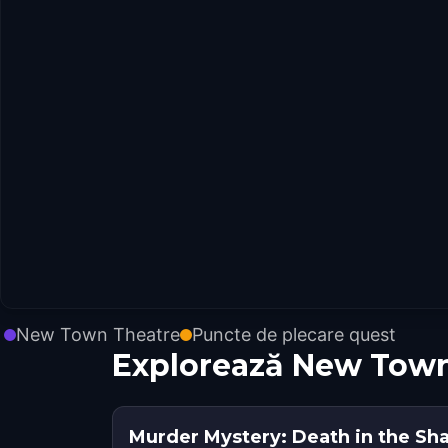
New Town Theatre
Puncte de plecare quest
Explorează New Town
Murder Mystery: Death in the Sh