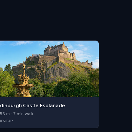
dinburgh Castle Esplanade
53
m ·
7
min walk
andmark