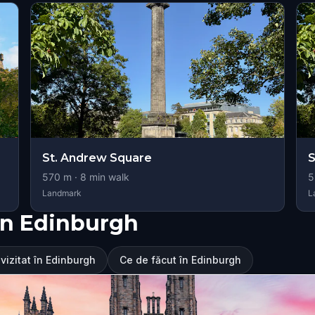
St. Andrew Square
S
570
m ·
8
min walk
5
Landmark
L
în Edinburgh
vizitat în Edinburgh
Ce de făcut în Edinburgh