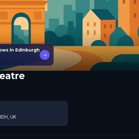
ows in Edinburgh
→
eatre
 3DH, UK