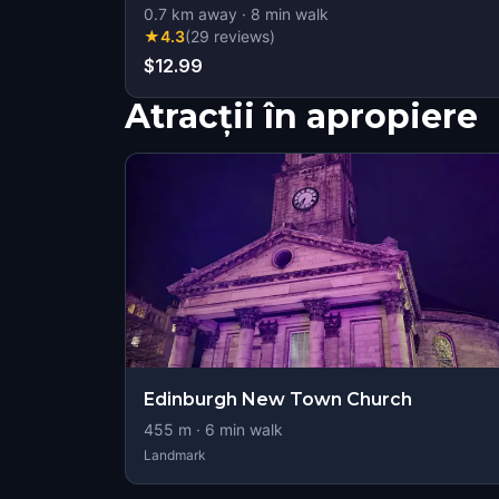
0.7
km away
·
8
min walk
★
4.3
(
29
reviews
)
$12.99
Atracții în apropiere
Edinburgh New Town Church
455
m ·
6
min walk
Landmark