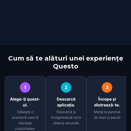
Cum să te alături unei experiențe
Questo
1
2
3
Alege-ți quest-
Descarcă
Începe și
ul.
aplicația.
distrează-te.
Găsește o
Descarcă și
Mergi la punctul
aventură care îți
înregistrează-te în
de start și joacă!
trezește
câteva secunde.
curiozitatea.