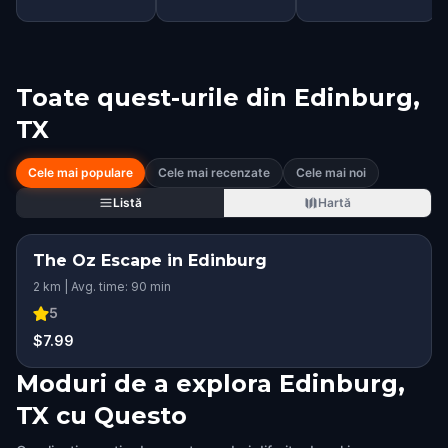
Toate quest-urile din
Edinburg,
TX
Cele mai populare
Cele mai recenzate
Cele mai noi
Listă
Hartă
The Oz Escape in Edinburg
2 km | Avg. time: 90 min
5
$7.99
Moduri de a explora Edinburg,
TX cu Questo