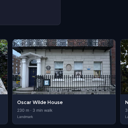
Oscar Wilde House
N
230
m ·
3
min walk
3
Landmark
L