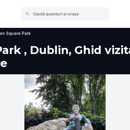
ion Square Park
rk , Dublin, Ghid vizita
re