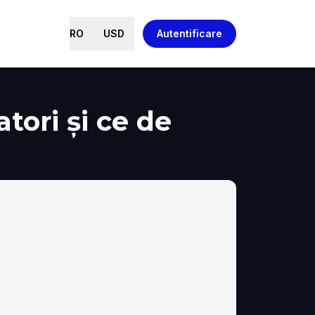
RO
USD
Autentificare
tori și ce de