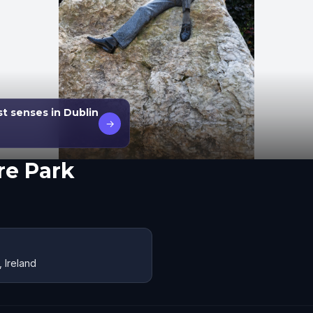
st senses in Dublin
→
re Park
 Ireland