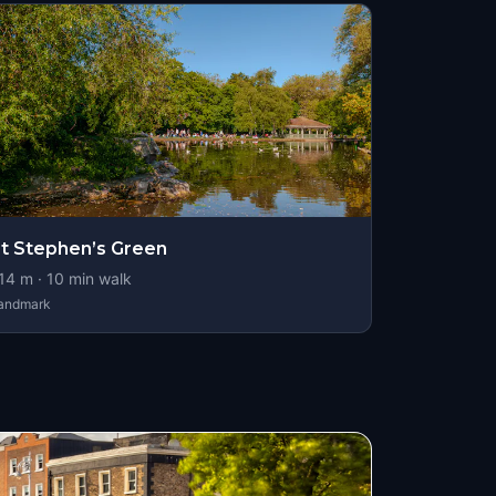
t Stephen’s Green
14
m ·
10
min walk
andmark