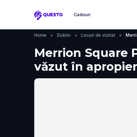
Cadouri
Questo
Home
>
Dublin
>
Locuri de vizitat
>
Merr
Merrion Square Pa
văzut în apropie