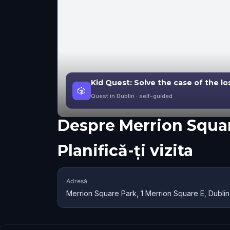
Kid Quest: Solve the case of the lo
🎲
Quest in Dublin
· self-guided
Despre
Merrion Squa
Planifică-ți vizita
Adresă
Merrion Square Park, 1 Merrion Square E, Dublin,