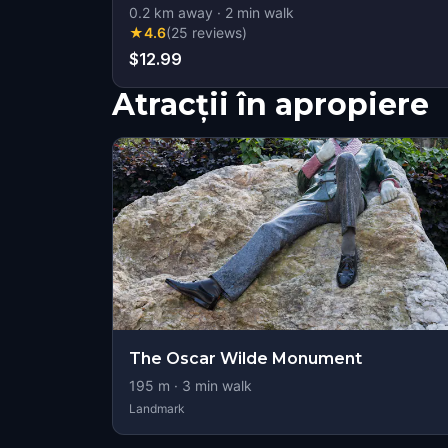
0.2
km away
·
2
min walk
★
4.6
(
25
reviews
)
$12.99
Atracții în apropiere
The Oscar Wilde Monument
195
m ·
3
min walk
Landmark