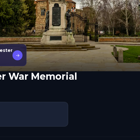
ester
→
er War Memorial