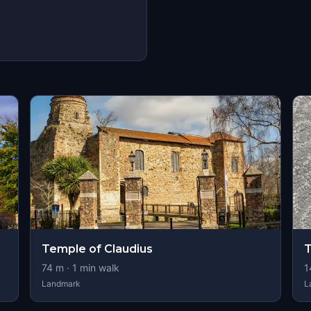
Temple of Claudius
T
74
m ·
1
min walk
1
Landmark
L