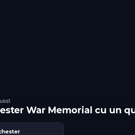
uest
hester War Memorial cu un q
chester