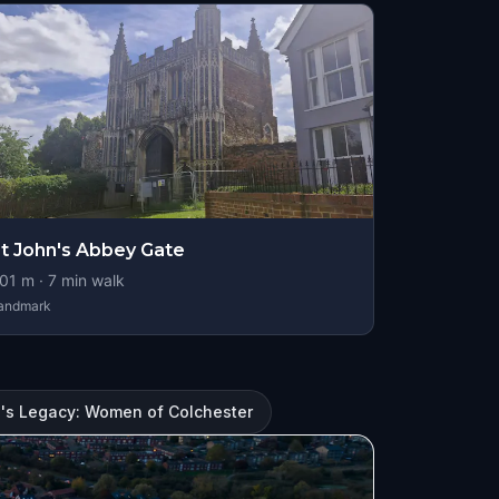
t John's Abbey Gate
01
m ·
7
min walk
andmark
's Legacy: Women of Colchester