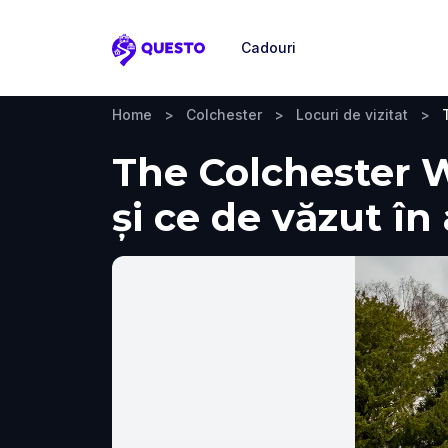
Cadouri
Questo
Home
>
Colchester
>
Locuri de vizitat
>
The Colchester W
și ce de văzut în