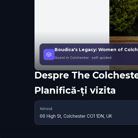
Boudica's Legacy: Women of Colch
🎲
Quest in Colchester
· self-guided
Despre
The Colchest
Planifică-ți vizita
Adresă
66 High St, Colchester CO1 1DN, UK