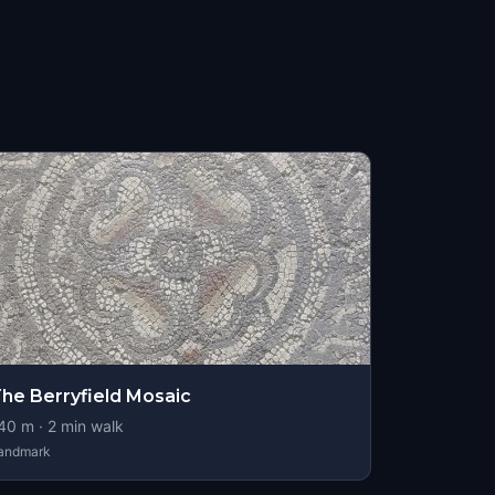
he Berryfield Mosaic
40
m ·
2
min walk
andmark