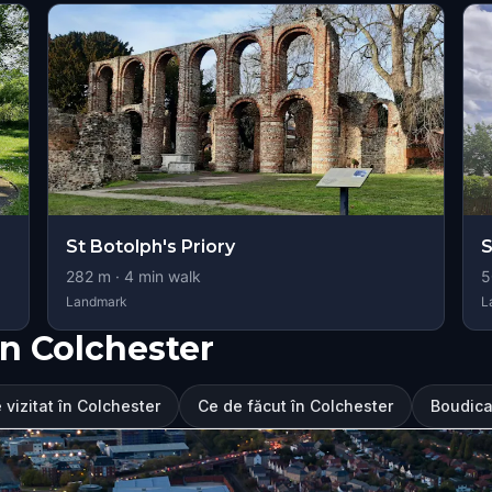
St Botolph's Priory
S
282
m ·
4
min walk
5
Landmark
L
n Colchester
 vizitat în Colchester
Ce de făcut în Colchester
Boudica