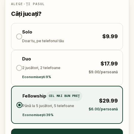
Cine a furat Piatra Simțurilor?
Poate echipa să
ALEGE-ȚI PASUL
rezolve enigma, să urmărească indiciile și să aducă
Câți jucați?
Piatra înapoi înainte de a fi prea târziu?
🌈 Alătură-te
Micului Detectiv
în această aventură
colorată în aer liber pentru
Solo
a salva simțurile
.
$9.99
Doar tu, pe telefonul tău
Duo
$17.99
2 jucători, 2 telefoane
$9.00/persoană
Economisești 9%
Fellowship
CEL MAI BUN PREȚ
$29.99
Până la 5 jucători, 5 telefoane
$6.00/persoană
Economisești 39%