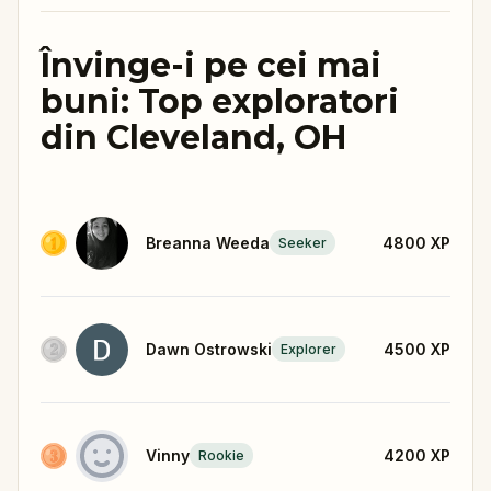
Învinge-i pe cei mai
buni: Top exploratori
din Cleveland, OH
Breanna Weeda
4800
XP
Seeker
Dawn Ostrowski
4500
XP
Explorer
Vinny
4200
XP
Rookie