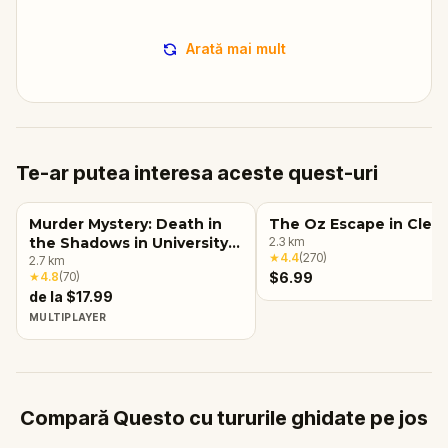
Arată mai mult
Te-ar putea interesa aceste quest-uri
Murder Mystery: Death in
The Oz Escape in Clev
the Shadows in University
2.3
km
★
4.4
(
270
)
Circle, Cleveland, OH
2.7
km
★
4.8
(
70
)
$6.99
de la $17.99
MULTIPLAYER
Compară Questo cu tururile ghidate pe jos