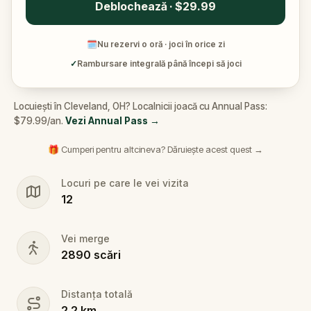
Deblochează · $29.99
🗓
Nu rezervi o oră · joci în orice zi
✓
Rambursare integrală până începi să joci
Locuiești în Cleveland, OH? Localnicii joacă cu Annual Pass:
$79.99/an.
Vezi Annual Pass
→
🎁 Cumperi pentru altcineva? Dăruiește acest quest →
Locuri pe care le vei vizita
12
Vei merge
2890
scări
Distanța totală
2.2
km