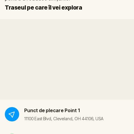
Start
Sosire
Traseul pe care îl vei explora
Punct de plecare
Point 1
11100 East Blvd, Cleveland, OH 44106, USA