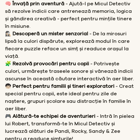
🧠
Învață prin aventură
- Ajută-l pe Micul Detectiv
să rezolve indicii care antrenează memoria, logica
și gândirea creativă - perfect pentru mințile tinere
în misiune.
🕵🏻‍♀️ Descoperă un mister senzorial
- De la mirosuri
lipsă la culori dispărute, explorează modul în care
fiecare puzzle reface un simț și readuce orașul la
viață.
🧩 Rezolvă provocări pentru copii
- Potrivește
culori, urmărește traseele sonore și vânează indicii
ascunse în această căutare interactivă în aer liber.
🧒🏻 Perfect pentru familii și tineri exploratori
- Creat
special pentru copii, este ideal pentru zile de
naștere, grupuri școlare sau distracție în familie în
aer liber.
🎮 Alătură-te echipei de aventurieri
- Intră în pielea
lui Robert, transformă-te în Micul Detectiv și
lucrează alături de Pandi, Rocky, Sandy & Zee
pentru a readuce simțurile!