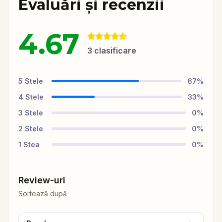
Evaluări și recenzii
4.67
3
clasificare
5
Stele
67
%
4
Stele
33
%
3
Stele
0
%
2
Stele
0
%
1
Stea
0
%
Review-uri
Sortează după