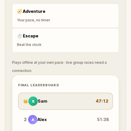
🧭
Adventure
Your pace, no timer
⏱
Escape
Beat the clock
Plays offline at your own pace · live group races need a
connection.
FINAL LEADERBOARD
👑
Sam
47:12
S
2
Alex
51:38
A