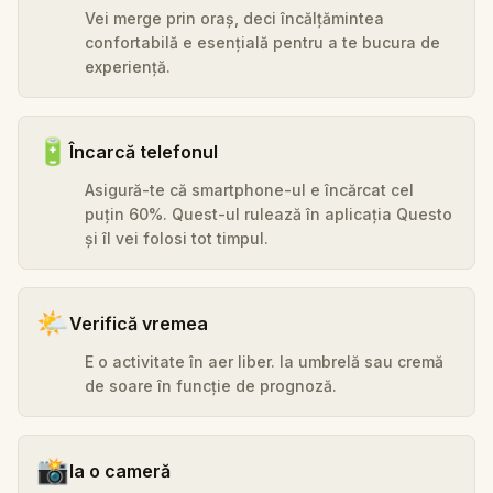
Vei merge prin oraș, deci încălțămintea
confortabilă e esențială pentru a te bucura de
experiență.
🔋
Încarcă telefonul
Asigură-te că smartphone-ul e încărcat cel
puțin 60%. Quest-ul rulează în aplicația Questo
și îl vei folosi tot timpul.
🌤️
Verifică vremea
E o activitate în aer liber. Ia umbrelă sau cremă
de soare în funcție de prognoză.
📸
Ia o cameră