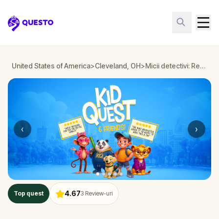
Questo
United States of America
>
Cleveland, OH
>
Micii detectivi: Rezolvă cazul simțurilor dispărute în Cleveland, OH
‹
›
4.67
Top quest
3
Review-uri