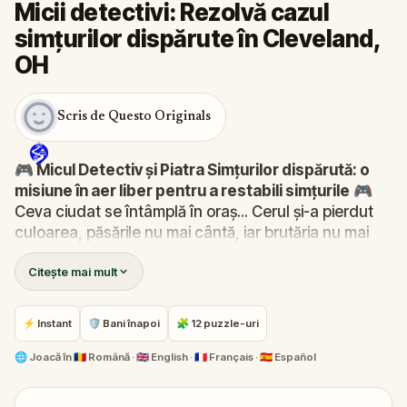
Micii detectivi: Rezolvă cazul
simțurilor dispărute în Cleveland,
OH
Scris de Questo Originals
🎮 Micul Detectiv și Piatra Simțurilor dispărută: o
misiune în aer liber pentru a restabili simțurile
🎮
Ceva ciudat se întâmplă în oraș... Cerul și-a pierdut
culoarea, păsările nu mai cântă, iar brutăria nu mai
miroase a prăjituri proaspete. Piatra Simțurilor - sursa
Citește mai mult
văzului, auzului, mirosului, gustului și atingerii - a
dispărut!
Robert primește un apel pe Hug-O-Fon. Imediat, se
⚡ Instant
🛡 Bani înapoi
🧩 12 puzzle-uri
transformă în
Micul Detectiv
și își adună echipa de
încredere:
Pandi, Rocky, Sandy și Zee
. Împreună,
🌐
Joacă în
🇷🇴 Română · 🇬🇧 English · 🇫🇷 Français · 🇪🇸 Español
pleacă în cătarea pietrei dispărute pentru a o
readuce la locul ei în inima orașului.