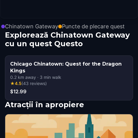
Chinatown Gateway
Puncte de plecare quest
Explorează Chinatown Gateway
cu un quest Questo
Chicago Chinatown: Quest for the Dragon
Kings
0.2
km away
·
3
min walk
★
4.5
(
43
reviews
)
$12.99
Atracții în apropiere