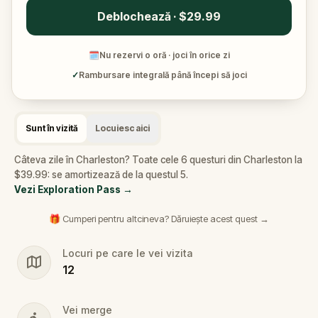
Deblochează · $29.99
🗓
Nu rezervi o oră · joci în orice zi
✓
Rambursare integrală până începi să joci
Sunt în vizită
Locuiesc aici
Câteva zile în Charleston? Toate cele 6 questuri din Charleston la
$39.99: se amortizează de la questul 5.
Vezi Exploration Pass
→
🎁 Cumperi pentru altcineva? Dăruiește acest quest →
Locuri pe care le vei vizita
12
Vei merge