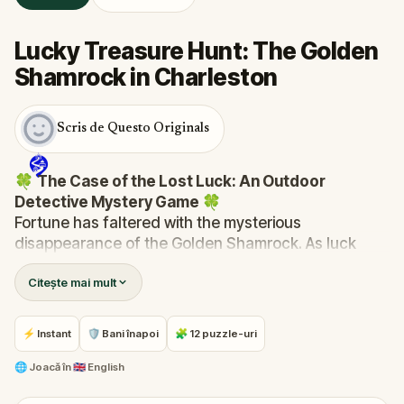
Lucky Treasure Hunt: The Golden
Shamrock in Charleston
Scris de Questo Originals
🍀
The Case of the Lost Luck: An Outdoor
Detective Mystery Game
🍀
Fortune has faltered with the mysterious
disappearance of the Golden Shamrock. As luck
spirals into chaos—clocks stop, signs fall, and the
Citește mai mult
bakery's ovens cool—you are summoned to unravel
this enigma.
Was it the reticent leprechaun, Rusty, with his
⚡ Instant
🛡 Bani înapoi
🧩 12 puzzle-uri
mischievous past? Finn McGuire, the desperate pub
owner last seen with the shamrock? Or perhaps the
🌐
Joacă în
🇬🇧 English
mayor himself, whose ambitions might be fueled by