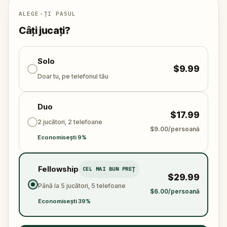
the town's misfortune?
ALEGE-ȚI PASUL
Câți jucați?
Solo
$9.99
Doar tu, pe telefonul tău
Duo
$17.99
2 jucători, 2 telefoane
$9.00/persoană
Economisești 9%
Fellowship
CEL MAI BUN PREȚ
$29.99
Până la 5 jucători, 5 telefoane
$6.00/persoană
Economisești 39%