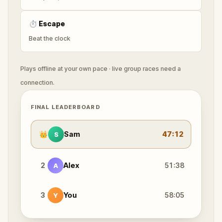
⏱
Escape
Beat the clock
Plays offline at your own pace · live group races need a
connection.
FINAL LEADERBOARD
👑
Sam
47:12
S
2
Alex
51:38
A
3
You
58:05
Y