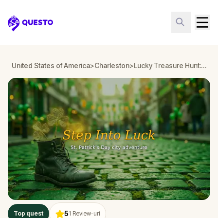
Questo
United States of America
>
Charleston
>
Lucky Treasure Hunt: The Golden Shamrock in Charleston
5
Top quest
1
Review-uri