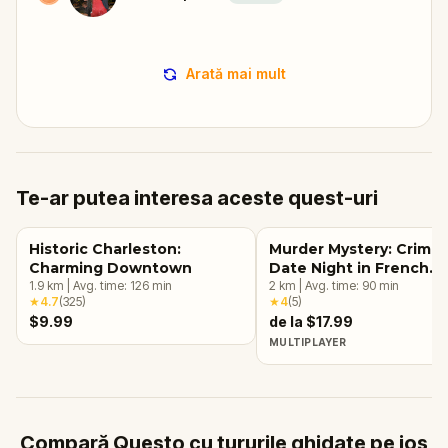
Arată mai mult
Te-ar putea interesa aceste quest-uri
Historic Charleston:
Murder Mystery: Crime
Charming Downtown
Date Night in French
1.9
km
|
Avg. time:
126
min
Quarter, Charleston
2
km
|
Avg. time:
90
min
★
4.7
(
325
)
★
4
(
5
)
$9.99
de la $17.99
MULTIPLAYER
Compară Questo cu tururile ghidate pe jos