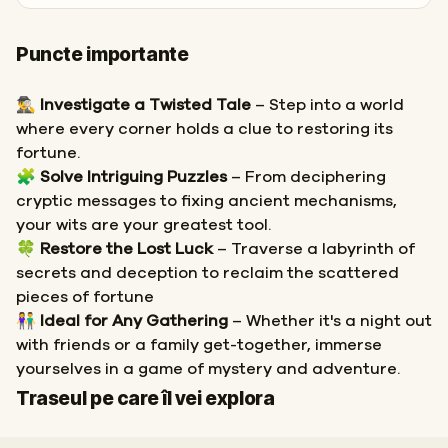
Puncte importante
🕵️‍♂️
Investigate a Twisted Tale
– Step into a world
where every corner holds a clue to restoring its
fortune.
🧩
Solve Intriguing Puzzles
– From deciphering
cryptic messages to fixing ancient mechanisms,
your wits are your greatest tool.
🍀
Restore the Lost Luck
– Traverse a labyrinth of
secrets and deception to reclaim the scattered
pieces of fortune
👫
Ideal for Any Gathering
– Whether it's a night out
with friends or a family get-together, immerse
yourselves in a game of mystery and adventure.
Start
Sosire
Traseul pe care îl vei explora