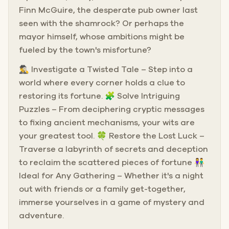
Finn McGuire, the desperate pub owner last
seen with the shamrock? Or perhaps the
mayor himself, whose ambitions might be
fueled by the town's misfortune?
🕵️‍♂️ Investigate a Twisted Tale – Step into a
world where every corner holds a clue to
restoring its fortune. 🧩 Solve Intriguing
Puzzles – From deciphering cryptic messages
to fixing ancient mechanisms, your wits are
your greatest tool. 🍀 Restore the Lost Luck –
Traverse a labyrinth of secrets and deception
to reclaim the scattered pieces of fortune 👫
Ideal for Any Gathering – Whether it's a night
out with friends or a family get-together,
immerse yourselves in a game of mystery and
adventure.