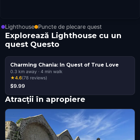
Lighthouse
Puncte de plecare quest
Explorează Lighthouse cu un
quest Questo
Charming Chania: In Quest of True Love
0.3
km away
·
4
min walk
★
4.6
(
78
reviews
)
$9.99
Atracții în apropiere