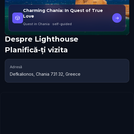
Charming Chania: In Quest of True
Love
🎲
→
Quest in Chania
· self-guided
Despre
Lighthouse
Planifică-ți vizita
Adresă
Defkalionos, Chania 731 32, Greece