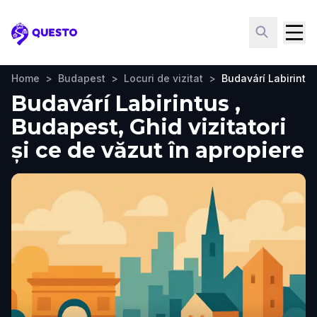
Questo
Home
>
Budapest
>
Locuri de vizitat
>
Budavárí Labirintu
Budavárí Labirintus ,
Budapest, Ghid vizitatori
și ce de văzut în apropiere