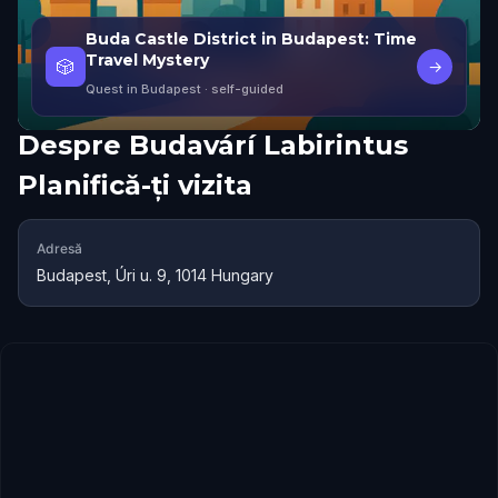
Buda Castle District in Budapest: Time
Travel Mystery
🎲
→
Quest in Budapest
· self-guided
Despre
Budavárí Labirintus
Planifică-ți vizita
Adresă
Budapest, Úri u. 9, 1014 Hungary