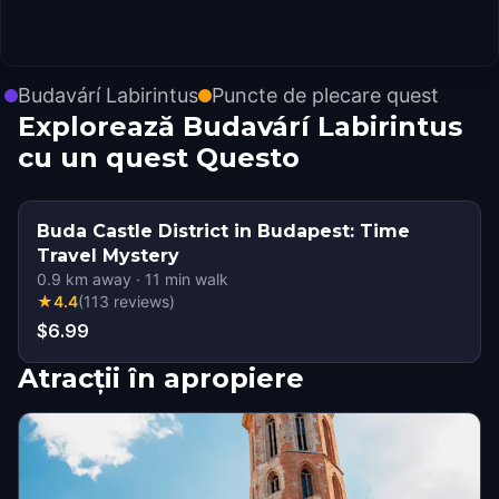
Budavárí Labirintus
Puncte de plecare quest
Explorează Budavárí Labirintus
cu un quest Questo
Buda Castle District in Budapest: Time
Travel Mystery
0.9
km away
·
11
min walk
★
4.4
(
113
reviews
)
$6.99
Atracții în apropiere