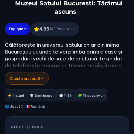
Muzeul Satului Bucuresti: Tărâmul
ascuns
Muzeul Satului Bucuresti: Tărâmul ascuns
4.86
Top quest
103
Review-uri
Călătorește în universul satului chiar din inima
Bucureștiului, unde te vei plimba printre case și
gospodării vechi de sute de ani. Lasă-te ghidat
de telefon și parcurge un traseu magic, în care
ești eroul unui basm uimitor cu solomonari, zâne
Citește mai mult
și balauri. Joacă-te și descoperă mai multe
despre folclorul românesc și viața la sat!
⚡ Instant
🛡 Bani înapoi
⏱ 1–2 h
🧩 15 puzzle-uri
🌐
Joacă în
🇷🇴 Română
ALEGE-ȚI PASUL