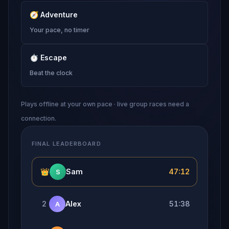
🧭
Adventure
Your pace, no timer
⏱
Escape
Beat the clock
Plays offline at your own pace · live group races need a
connection.
FINAL LEADERBOARD
👑
Sam
47:12
S
2
Alex
51:38
A