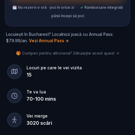
🗓
Nu rezervi o oră · joci în orice zi
·
✓
Rambursare integrală
până începi să joci
Locuiești în Bucharest? Localnicii joacă cu Annual Pass:
$79.99/an.
Vezi Annual Pass
→
🎁 Cumperi pentru altcineva? Dăruiește acest quest →
Locuri pe care le vei vizita
15
Te va lua
70
-
100
mins
Vei merge
3020
scări