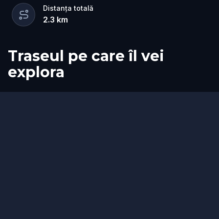
Distanța totală
2.3
km
Traseul pe care îl vei
explora
Start
Sosire