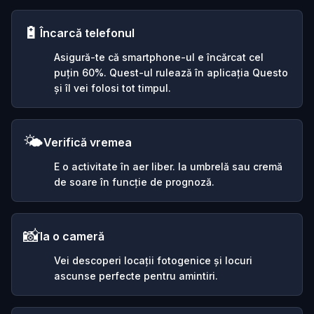
🔋
Încarcă telefonul
Asigură-te că smartphone-ul e încărcat cel
puțin 60%. Quest-ul rulează în aplicația Questo
și îl vei folosi tot timpul.
🌤️
Verifică vremea
E o activitate în aer liber. Ia umbrelă sau cremă
de soare în funcție de prognoză.
📸
Ia o cameră
Vei descoperi locații fotogenice și locuri
ascunse perfecte pentru amintiri.