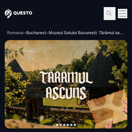
Questo
Romania
>
Bucharest
>
Muzeul Satului Bucuresti: Tărâmul ascuns
‹
›