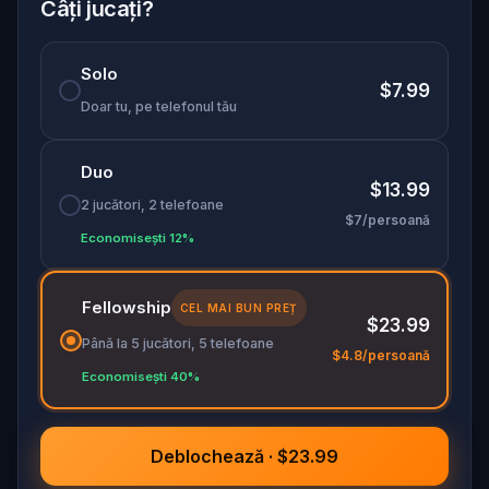
Câți jucați?
Solo
$7.99
Doar tu, pe telefonul tău
Duo
$13.99
2 jucători, 2 telefoane
$7/persoană
Economisești 12%
Fellowship
CEL MAI BUN PREȚ
$23.99
Până la 5 jucători, 5 telefoane
$4.8/persoană
Economisești 40%
Deblochează · $23.99