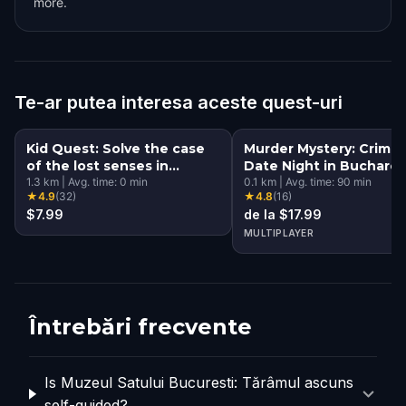
more.
Te-ar putea interesa aceste quest-uri
Kid Quest: Solve the case
Murder Mystery: Crime
of the lost senses in
Date Night in Buchares
Bucharest
1.3
km
|
Avg. time:
0
min
0.1
km
|
Avg. time:
90
min
★
4.9
(
32
)
★
4.8
(
16
)
$7.99
de la $17.99
MULTIPLAYER
Întrebări frecvente
Is Muzeul Satului Bucuresti: Tărâmul ascuns
self-guided?