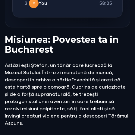
3
You
58:05
Y
Misiunea: Povestea ta în
Bucharest
Astăzi ești Ștefan, un tânăr care lucrează la
Muzeul Satului. Într-o zi monotonă de muncă,
descoperi în arhive o hârtie învechită și crezi că
este hartă spre o comoară. Cuprins de curiozitate
și de o forță supranaturală, te trezești
protagonistul unei aventuri în care trebuie să
rezolvi misiuni palpitante, să îți faci aliați și să
învingi creaturi viclene pentru a descoperi Tărâmul
Ascuns.