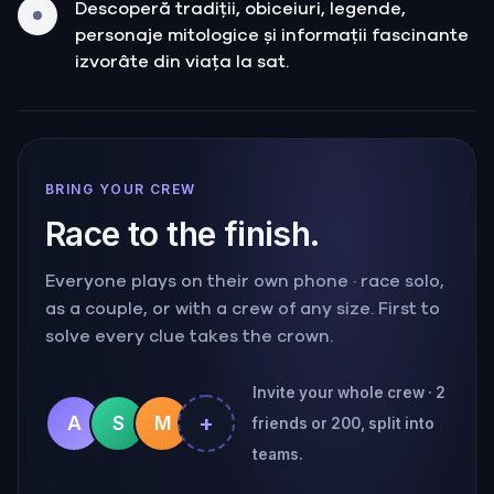
Descoperă tradiții, obiceiuri, legende,
personaje mitologice și informații fascinante
izvorâte din viața la sat.
BRING YOUR CREW
Race to the finish.
Everyone plays on their own phone · race solo,
as a couple, or with a crew of any size. First to
solve every clue takes the crown.
Invite your whole crew · 2
+
A
S
M
friends or 200, split into
teams.