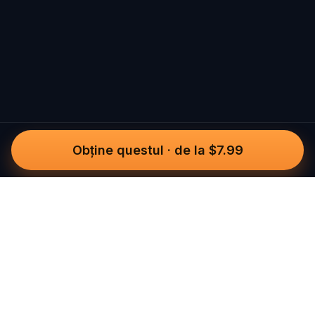
Obține questul
·
de la $7.99
Questo
Într-o lume din ce în ce mai digitală,