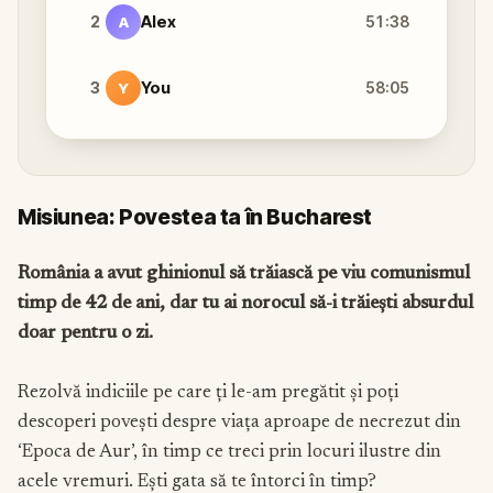
2
Alex
51:38
A
3
You
58:05
Y
Misiunea: Povestea ta în Bucharest
România a avut ghinionul să trăiască pe viu comunismul
timp de 42 de ani, dar tu ai norocul să-i trăiești absurdul
doar pentru o zi.
Rezolvă indiciile pe care ți le-am pregătit și poți
descoperi povești despre viața aproape de necrezut din
‘Epoca de Aur’, în timp ce treci prin locuri ilustre din
acele vremuri. Ești gata să te întorci în timp?