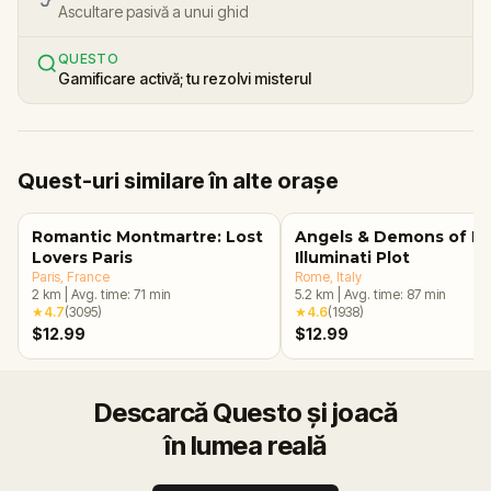
Ascultare pasivă a unui ghid
QUESTO
Gamificare activă; tu rezolvi misterul
Quest-uri similare în alte orașe
Romantic Montmartre: Lost
Angels & Demons of R
Lovers Paris
Illuminati Plot
Paris
, France
Rome
, Italy
2
km
|
Avg. time:
71
min
5.2
km
|
Avg. time:
87
min
★
4.7
(
3095
)
★
4.6
(
1938
)
$12.99
$12.99
Descarcă Questo și joacă
în lumea reală