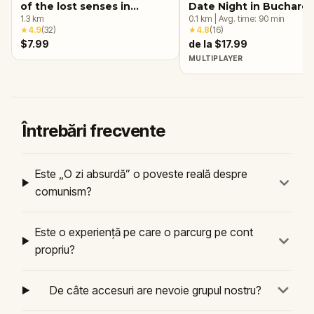
of the lost senses in
Date Night in Buchares
Bucharest
1.3
km
0.1
km
|
Avg. time:
90
min
★
4.9
(
32
)
★
4.8
(
16
)
$7.99
de la $17.99
MULTIPLAYER
Întrebări frecvente
Este „O zi absurdă” o poveste reală despre
comunism?
Este o experiență pe care o parcurg pe cont
propriu?
De câte accesuri are nevoie grupul nostru?