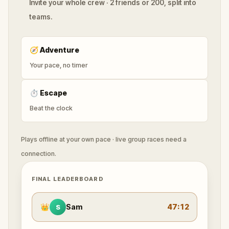
Invite your whole crew · 2 friends or 200, split into
teams.
🧭
Adventure
Your pace, no timer
⏱
Escape
Beat the clock
Plays offline at your own pace · live group races need a
connection.
FINAL LEADERBOARD
👑
Sam
47:12
S