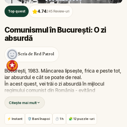
4.74
Top quest
245
Review-uri
Comunismul în București: O zi
absurdă
Scris de Red Patrol
București, 1983. Mâncarea lipsește, frica e peste tot,
iar absurdul e cât se poate de real.
În acest quest, vei trăi o zi absurdă în mijlocul
regimului comunist din România - evitând
supravegherea, rezolvând puzzle-uri și descoperind
Citește mai mult
secretele ascunse sub perdeaua propagandei.
Urmează indiciile prin locuri reale legate de povești
incredibile și explorează un București pe care nu l-ai
⚡ Instant
🛡 Bani înapoi
⏱ 1 h
🧩 12 puzzle-uri
mai văzut. Este o călătorie ciudată, provocatoare și