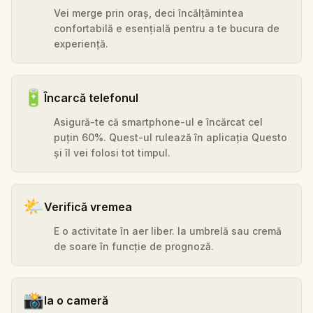
Vei merge prin oraș, deci încălțămintea
confortabilă e esențială pentru a te bucura de
experiență.
🔋
Încarcă telefonul
Asigură-te că smartphone-ul e încărcat cel
puțin 60%. Quest-ul rulează în aplicația Questo
și îl vei folosi tot timpul.
🌤️
Verifică vremea
E o activitate în aer liber. Ia umbrelă sau cremă
de soare în funcție de prognoză.
📸
Ia o cameră