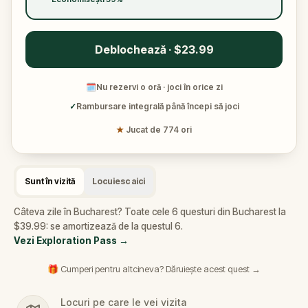
Deblochează · $23.99
🗓
Nu rezervi o oră · joci în orice zi
✓
Rambursare integrală până începi să joci
★
Jucat de 774 ori
Sunt în vizită
Locuiesc aici
Câteva zile în Bucharest? Toate cele 6 questuri din Bucharest la
$39.99: se amortizează de la questul 6.
Vezi Exploration Pass
→
🎁 Cumperi pentru altcineva? Dăruiește acest quest →
Locuri pe care le vei vizita