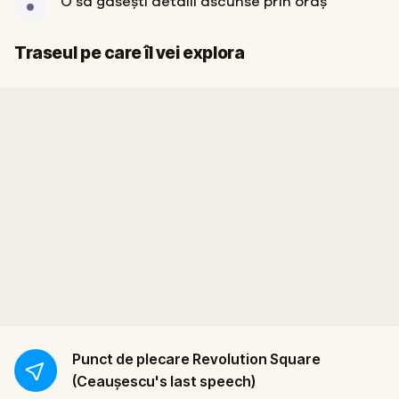
O să găsești detalii ascunse prin oraș
Start
Sosire
Traseul pe care îl vei explora
Punct de plecare
Revolution Square
(Ceaușescu's last speech)