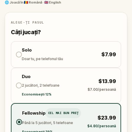
ideală de parcurs împreună cu prietenii sau familia.
🌐
Joacă în
🇷🇴 Română · 🇬🇧 English
Vei reuși să duci ziua până la capăt... sau vei
dispărea, așa cum au făcut-o atâția?
ALEGE-ȚI PASUL
Câți jucați?
Solo
$7.99
Doar tu, pe telefonul tău
Duo
$13.99
2 jucători, 2 telefoane
$7.00/persoană
Economisești 12%
Fellowship
CEL MAI BUN PREȚ
$23.99
Până la 5 jucători, 5 telefoane
$4.80/persoană
Economisești 39%