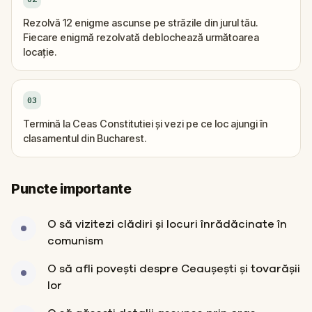
Rezolvă 12 enigme ascunse pe străzile din jurul tău.
Fiecare enigmă rezolvată deblochează următoarea
locație.
03
Termină la Ceas Constitutiei și vezi pe ce loc ajungi în
clasamentul din Bucharest.
Puncte importante
O să vizitezi clădiri și locuri înrădăcinate în
comunism
O să afli povești despre Ceaușești și tovarășii
lor