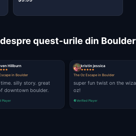
despre quest-urile din Boulde
ven Hillburn
kristin jessica
Escape in Boulder
The Oz Escape in Boulder
time. silly story. great
super fun twist on the wiza
of downtown boulder.
oz!
d Player
Verified Player