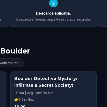
2
Descarcă aplicația.
a.
Descarcă și înregistrează-te în câteva secunde.
Boulder
Cele mai noi
Boulder Detective Mystery:
Infiltrate a Secret Society!
1.9 km | Avg. time: 90 min
4
(
1
review)
$9.99