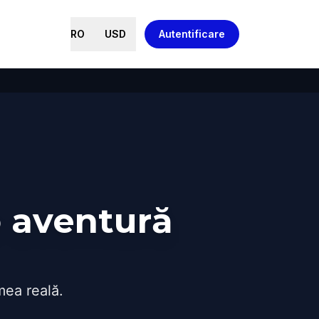
RO
USD
Autentificare
o aventură
mea reală.