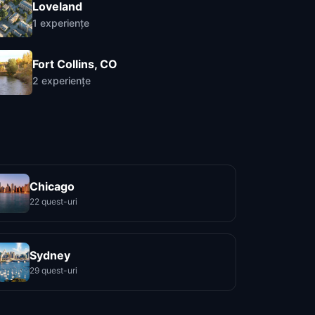
Loveland
1
experiențe
Fort Collins, CO
2
experiențe
Chicago
22 quest-uri
Sydney
29 quest-uri