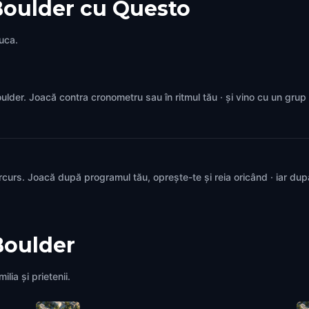
Boulder cu Questo
juca.
 Boulder. Joacă contra cronometru sau în ritmul tău · și vino cu un gru
rcurs. Joacă după programul tău, oprește-te și reia oricând · iar du
Boulder
lia și prietenii.