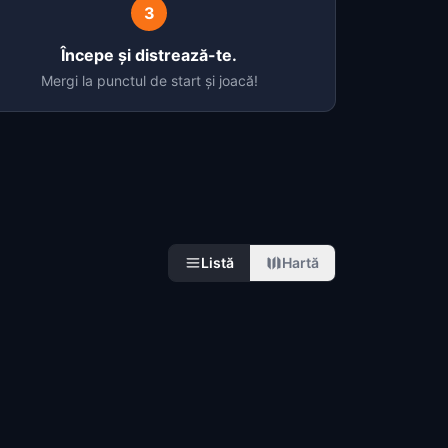
3
Începe și distrează-te.
Mergi la punctul de start și joacă!
Listă
Hartă