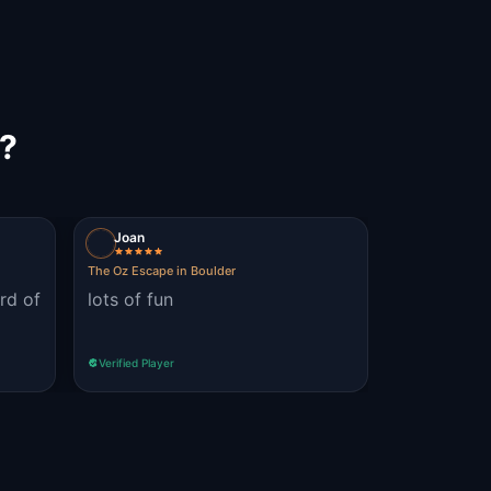
r?
Joan
The Oz Escape in Boulder
rd of
lots of fun
Verified Player