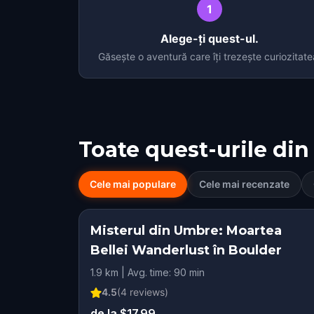
1
Alege-ți quest-ul.
Găsește o aventură care îți trezește curiozitate
Toate quest-urile din
Cele mai populare
Cele mai recenzate
Misterul din Umbre: Moartea
Bellei Wanderlust în Boulder
1.9 km | Avg. time: 90 min
4.5
(
4
reviews)
de la $17.99