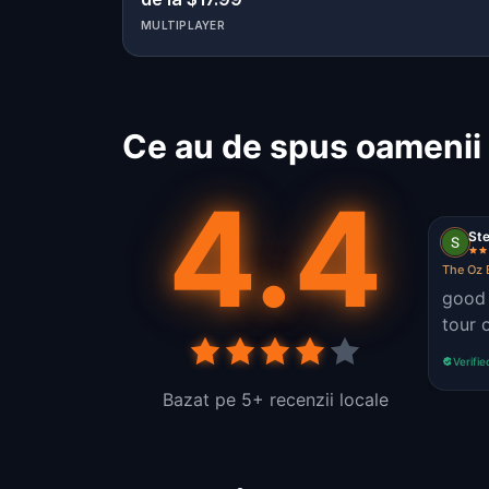
MULTIPLAYER
Ce au de spus oamenii 
4.4
Ste
The Oz 
good 
tour 
Verifie
Bazat pe 5+ recenzii locale