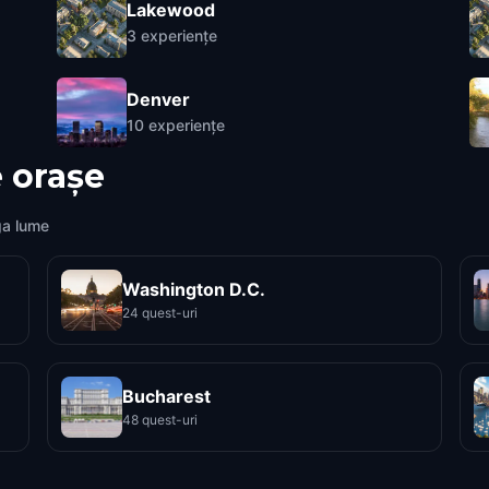
Lakewood
3
experiențe
Denver
10
experiențe
 orașe
ga lume
Washington D.C.
24 quest-uri
Bucharest
48 quest-uri