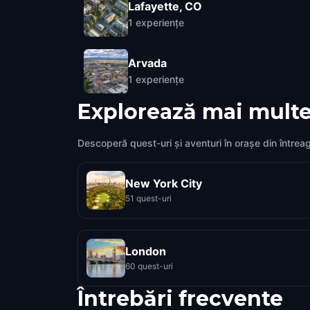
Lafayette, CO
1
experiențe
Arvada
1
experiențe
Explorează mai multe
Descoperă quest-uri și aventuri în orașe din întrea
New York City
51 quest-uri
London
60 quest-uri
Întrebări frecvente