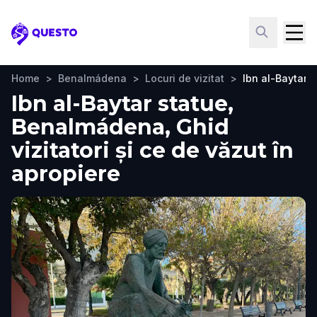
Questo
Home
>
Benalmádena
>
Locuri de vizitat
>
Ibn al-Baytar s
Ibn al-Baytar statue,
Benalmádena, Ghid
vizitatori și ce de văzut în
apropiere