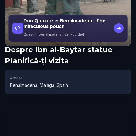
Don Quixote in Benalmadena - The
miraculous pouch
🎲
→
Quest in Benalmádena
· self-guided
Despre
Ibn al-Baytar statue
Planifică-ți vizita
Adresă
Benalmádena, Málaga, Spain