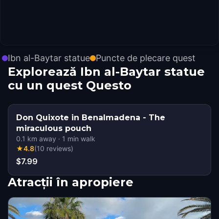
Ibn al-Baytar statue
Puncte de plecare quest
Explorează Ibn al-Baytar statue
cu un quest Questo
Don Quixote in Benalmadena - The
miraculous pouch
0.1
km away
·
1
min walk
★
4.8
(
10
reviews
)
$7.99
Atracții în apropiere